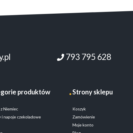
.pl
793 795 628
gorie produktów
Strony sklepu
z Niemiec
Koszyk
 i napoje czekoladowe
Zamówienie
Moje konto
ze
Blog