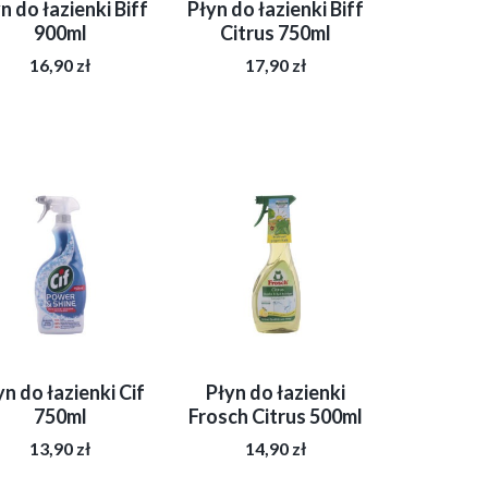
n do łazienki Biff
Płyn do łazienki Biff
900ml
Citrus 750ml
16,90
zł
17,90
zł
yn do łazienki Cif
Płyn do łazienki
750ml
Frosch Citrus 500ml
13,90
zł
14,90
zł