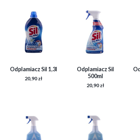
Odplamiacz Sil 1,3l
Odplamiacz Sil
Od
500ml
20,90
zł
20,90
zł