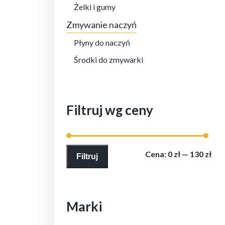
Żelki i gumy
Zmywanie naczyń
Płyny do naczyń
Środki do zmywarki
Filtruj wg ceny
Cen
Cen
Cena:
0 zł
—
130 zł
Filtruj
min
max
Marki