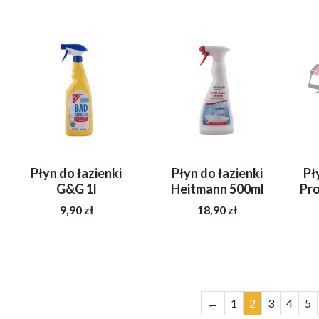
Płyn do łazienki
Płyn do łazienki
Pł
G&G 1l
Heitmann 500ml
Pro
9,90
zł
18,90
zł
←
1
2
3
4
5