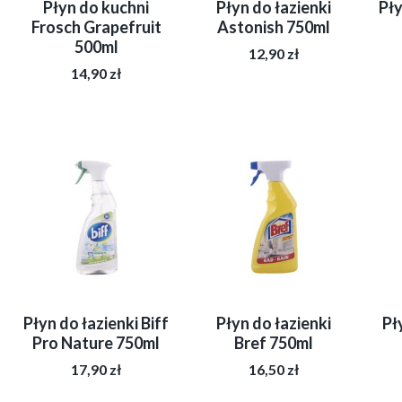
Płyn do kuchni
Płyn do łazienki
Pły
Frosch Grapefruit
Astonish 750ml
500ml
12,90
zł
14,90
zł
a
a
Płyn do łazienki Biff
Płyn do łazienki
Pł
Pro Nature 750ml
Bref 750ml
17,90
zł
16,50
zł