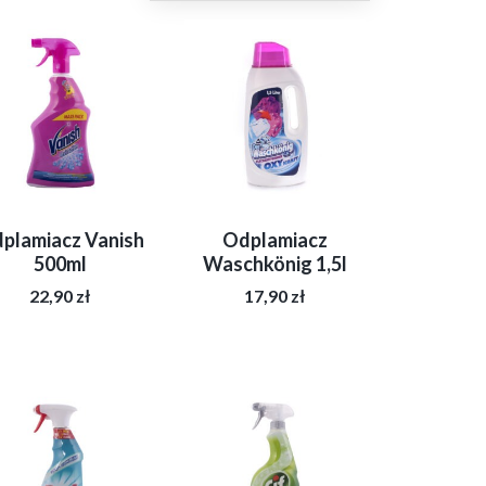
plamiacz Vanish
Odplamiacz
500ml
Waschkönig 1,5l
22,90
zł
17,90
zł