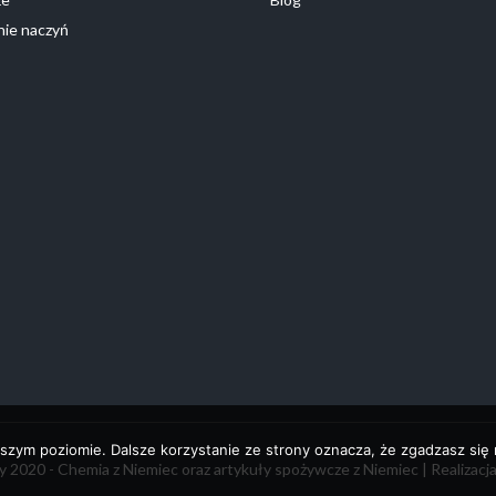
ie naczyń
szym poziomie. Dalsze korzystanie ze strony oznacza, że zgadzasz się n
 2020 - Chemia z Niemiec oraz artykuły spożywcze z Niemiec | Realizacj