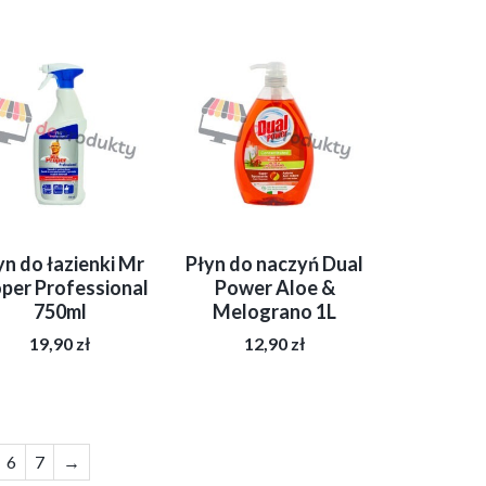
yn do łazienki Mr
Płyn do naczyń Dual
per Professional
Power Aloe &
750ml
Melograno 1L
19,90
zł
12,90
zł
6
7
→