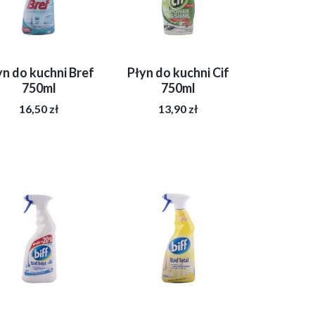
yn do kuchni Bref
Płyn do kuchni Cif
750ml
750ml
16,50
zł
13,90
zł