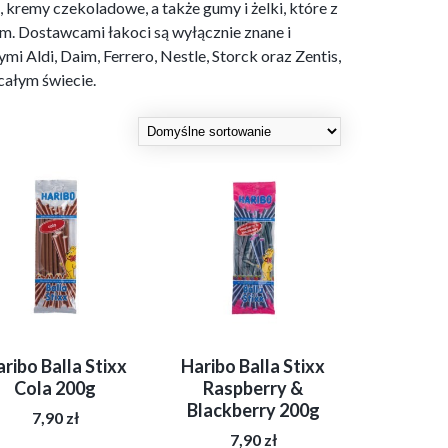
i, kremy czekoladowe, a także gumy i żelki, które z
m. Dostawcami łakoci są wyłącznie znane i
i Aldi, Daim, Ferrero, Nestle, Storck oraz Zentis,
całym świecie.
ribo Balla Stixx
Haribo Balla Stixx
Cola 200g
Raspberry &
Blackberry 200g
7,90
zł
7,90
zł