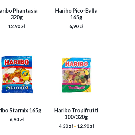
aribo Phantasia
Haribo Pico-Balla
320g
165g
12,90
zł
6,90
zł
ibo Starmix 165g
Haribo Tropifrutti
100/320g
6,90
zł
Zakres
4,30
zł
12,90
zł
–
cen: