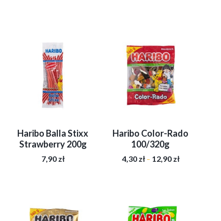
Haribo Balla Stixx
Haribo Color-Rado
Strawberry 200g
100/320g
Zakres
7,90
zł
4,30
zł
12,90
zł
–
cen:
od
Ten
4,30 zł
produkt
do
ma
12,90 zł
wiele
wariantów.