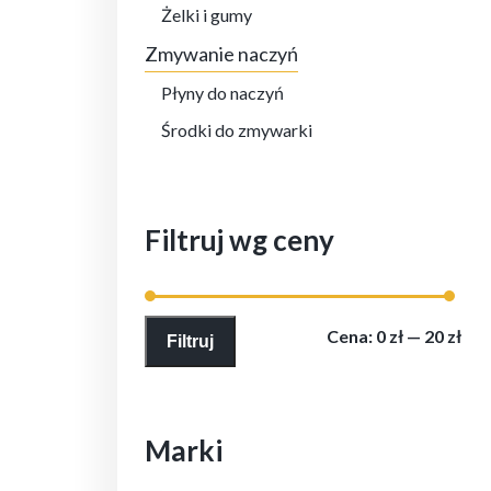
Żelki i gumy
Zmywanie naczyń
Płyny do naczyń
Środki do zmywarki
Filtruj wg ceny
Cen
Cen
Cena:
0 zł
—
20 zł
Filtruj
min
max
Marki