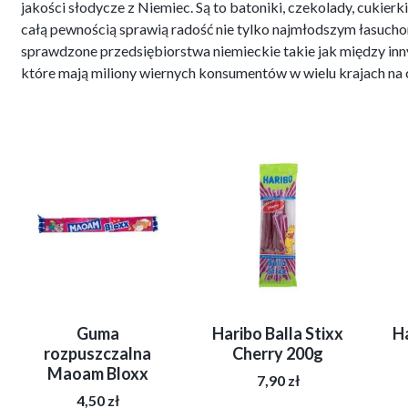
jakości słodycze z Niemiec. Są to batoniki, czekolady, cukierk
całą pewnością sprawią radość nie tylko najmłodszym łasucho
sprawdzone przedsiębiorstwa niemieckie takie jak między innym
które mają miliony wiernych konsumentów w wielu krajach na 
Guma
Haribo Balla Stixx
Ha
rozpuszczalna
Cherry 200g
Maoam Bloxx
7,90
zł
4,50
zł