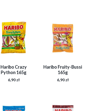
Haribo Crazy
Haribo Fruity-Bussi
Python 165g
165g
6,90
zł
6,90
zł