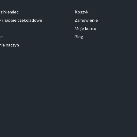
z Niemiec
Koszyk
 i napoje czekoladowe
Zamówienie
Moje konto
ze
Blog
ie naczyń