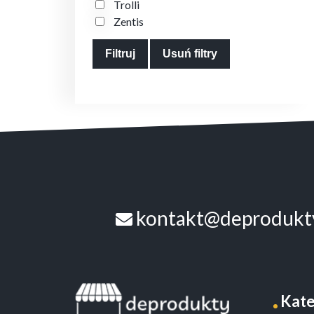
Trolli
Zentis
Filtruj
Usuń filtry
kontakt@deprodukty
Kate