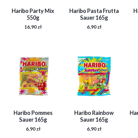
Haribo Party Mix
Haribo Pasta Frutta
H
550g
Sauer 165g
16,90
zł
6,90
zł
Haribo Pommes
Haribo Rainbow
Har
Sauer 165g
Sauer 165g
6,90
zł
6,90
zł