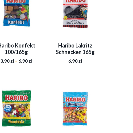
Haribo Konfekt
Haribo Lakritz
100/165g
Schnecken 165g
Zakres
3,90
zł
6,90
zł
6,90
zł
–
cen:
od
Ten
3,90 zł
produkt
do
ma
6,90 zł
wiele
wariantów.
Opcje
można
wybrać
na
stronie
produktu