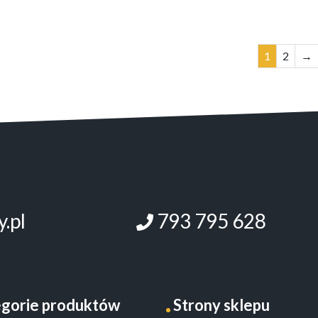
1
2
→
.pl
793 795 628
gorie produktów
Strony sklepu