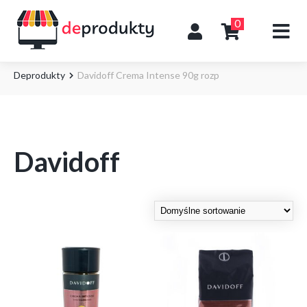
0
Deprodukty
Davidoff Crema Intense 90g rozp
Davidoff