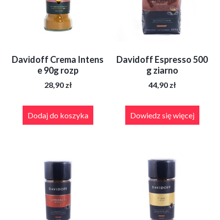
Davidoff Crema Intens
Davidoff Espresso 500
e 90g rozp
g ziarno
28,90
zł
44,90
zł
Dodaj do koszyka
Dowiedz się więcej