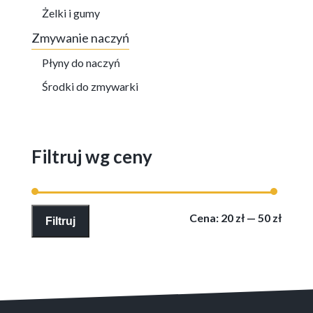
Żelki i gumy
Zmywanie naczyń
Płyny do naczyń
Środki do zmywarki
Filtruj wg ceny
Cena
Cena
Cena:
20 zł
—
50 zł
Filtruj
min
max