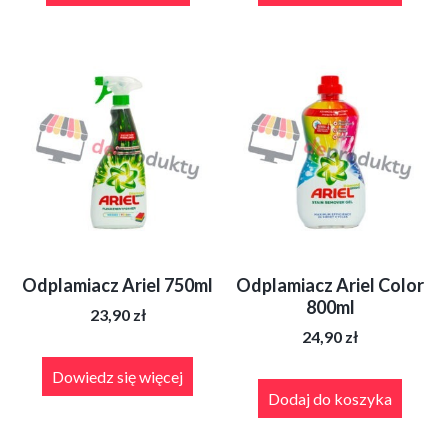
Odplamiacz Ariel 750ml
Odplamiacz Ariel Color
800ml
23,90
zł
24,90
zł
Dowiedz się więcej
Dodaj do koszyka