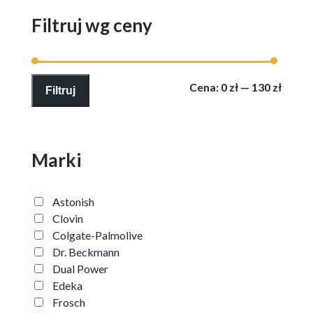
Filtruj wg ceny
Cena
Cena
Cena:
0 zł
—
130 zł
Filtruj
min
max
Marki
Astonish
Clovin
Colgate-Palmolive
Dr. Beckmann
Dual Power
Edeka
Frosch