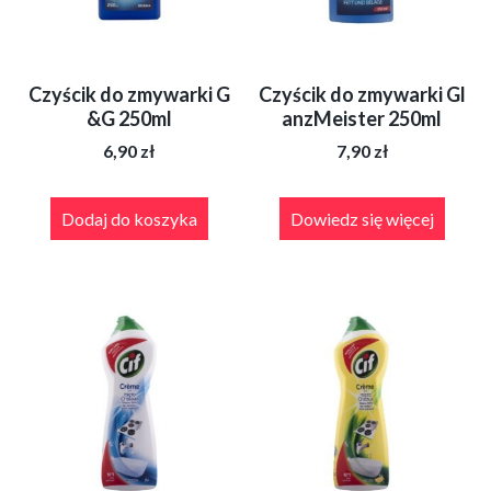
Czyścik do zmywarki G
Czyścik do zmywarki Gl
&G 250ml
anzMeister 250ml
6,90
zł
7,90
zł
Dodaj do koszyka
Dowiedz się więcej