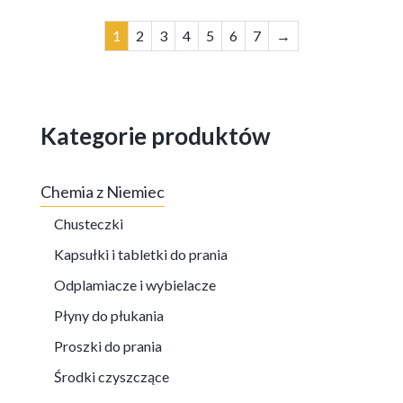
1
2
3
4
5
6
7
→
Kategorie produktów
Chemia z Niemiec
Chusteczki
Kapsułki i tabletki do prania
Odplamiacze i wybielacze
Płyny do płukania
Proszki do prania
Środki czyszczące