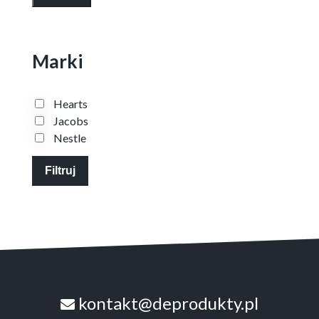
min
max
Marki
Hearts
Jacobs
Nestle
Filtruj
kontakt@deprodukty.pl