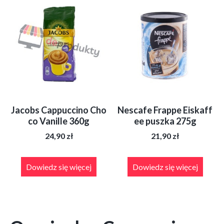
Jacobs Cappuccino Cho
Nescafe Frappe Eiskaff
co Vanille 360g
ee puszka 275g
24,90
zł
21,90
zł
Dowiedz się więcej
Dowiedz się więcej