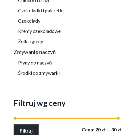
Cukierki i draże
Czekoladki i galaretki
Czekolady
Kremy czekoladowe
Żelki i gumy
Zmywanie naczyń
Płyny do naczyń
Środki do zmywarki
Filtruj wg ceny
Cena
Cena
Cena:
20 zł
—
30 zł
Filtruj