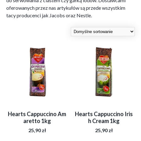
do serwowania z ciastem czy gałką lodów. Dostawcami
oferowanych przez nas artykułów są przede wszystkim
tacy producenci jak Jacobs oraz Nestle.
Hearts Cappuccino Am
Hearts Cappuccino Iris
aretto 1kg
h Cream 1kg
25,90
zł
25,90
zł