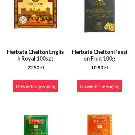
stronie
produktu
Herbata Chelton Englis
Herbata Chelton Passi
h Royal 100szt
on Fruit 100g
22,50
zł
10,90
zł
Dowiedz się więcej
Dowiedz się więcej