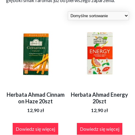
głęboki smak i aromat już od pierwszego zaparzenia.
Herbata Ahmad Cinnam
Herbata Ahmad Energy
on Haze 20szt
20szt
12,90
zł
12,90
zł
Dowiedz się więcej
Dowiedz się więcej