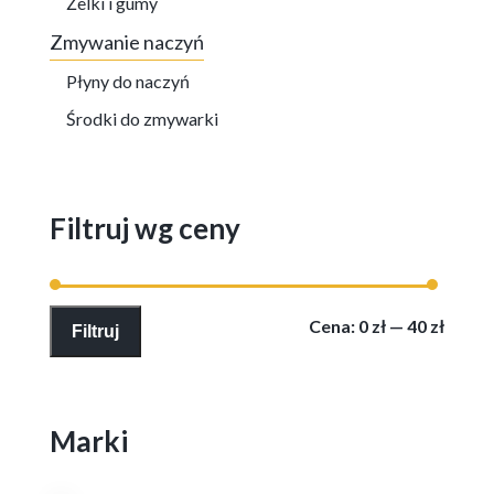
Żelki i gumy
Zmywanie naczyń
Płyny do naczyń
Środki do zmywarki
Filtruj wg ceny
Cena
Cena
Cena:
0 zł
—
40 zł
Filtruj
min
max
Marki