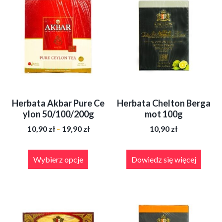
Herbata Akbar Pure Ce
Herbata Chelton Berga
ylon 50/100/200g
mot 100g
Zakres
10,90
zł
19,90
zł
10,90
zł
–
cen:
od
Ten
10,90 zł
produkt
Wybierz opcje
Dowiedz się więcej
do
ma
19,90 zł
wiele
wariantów.
Opcje
można
wybrać
na