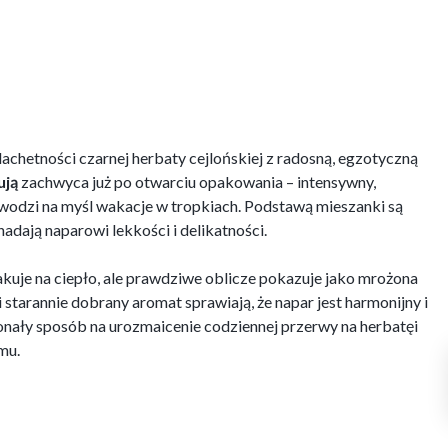
lachetności czarnej herbaty cejlońskiej z radosną, egzotyczną
ują
zachwyca już po otwarciu opakowania – intensywny,
odzi na myśl wakacje w tropkiach. Podstawą mieszanki są
adają naparowi lekkości i delikatności.
makuje na ciepło, ale prawdziwe oblicze pokazuje jako mrożona
starannie dobrany aromat sprawiają, że napar jest harmonijny i
nały sposób na urozmaicenie codziennej przerwy na herbatęi
mu.