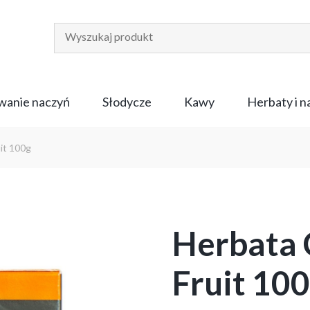
anie naczyń
Słodycze
Kawy
Herbaty i 
it 100g
Herbata 
Fruit 10