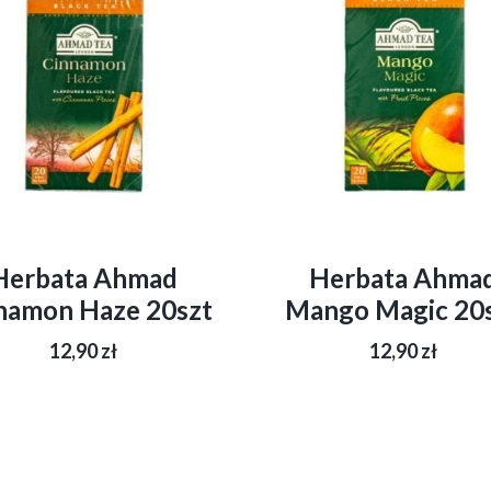
Herbata Ahmad
Herbata Ahma
namon Haze 20szt
Mango Magic 20
12,90
zł
12,90
zł