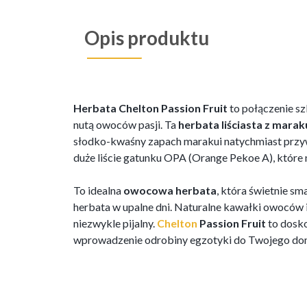
Opis produktu
Herbata Chelton Passion Fruit
to połączenie sz
nutą owoców pasji. Ta
herbata liściasta z marak
słodko-kwaśny zapach marakui natychmiast przyw
duże liście gatunku OPA (Orange Pekoe A), które n
To idealna
owocowa herbata
, która świetnie s
herbata w upalne dni. Naturalne kawałki owoców i 
niezwykle pijalny.
Chelton
Passion Fruit
to dosko
wprowadzenie odrobiny egzotyki do Twojego do