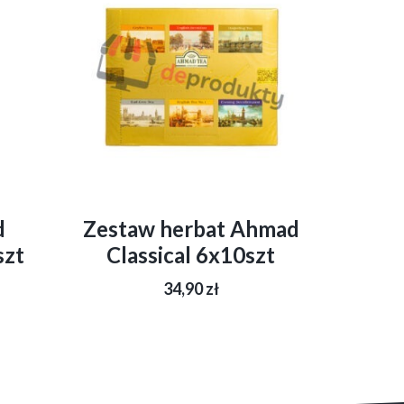
d
Zestaw herbat Ahmad
szt
Classical 6x10szt
34,90
zł