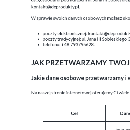
kontakt@deprodukty.pl.
W sprawie swoich danych osobowych możesz skon
poczty elektronicznej: kontakt@deprodukty
poczty tradycyjnej: ul. Jana III Sobieskiego
telefonu: +48 793795628.
JAK PRZETWARZAMY TWOJE
Jakie dane osobowe przetwarzamy i w
Na naszej stronie internetowej oferujemy Ci wiel
Cel
Dan
imię, n