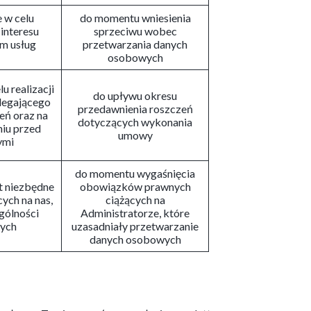
e w celu
do momentu wniesienia
interesu
sprzeciwu wobec
m usług
przetwarzania danych
osobowych
lu realizacji
do upływu okresu
olegającego
przedawnienia roszczeń
zeń oraz na
dotyczących wykonania
iu przed
umowy
ymi
do momentu wygaśnięcia
est niezbędne
obowiązków prawnych
ych na nas,
ciążących na
gólności
Administratorze, które
wych
uzasadniały przetwarzanie
danych osobowych