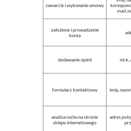
zawarcie i wykonanie umowy
korespond
mail, 
założenie i prowadzenie
ad
konta
dodawanie opinii
nick,
formularz kontaktowy
imię, nazw
analiza ruchu na stronie
adres poby
sklepu internetowego
prz