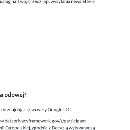
sług na Twoją rzecz (np. wysyłania newslettera
narodowej?
ie znajdują się serwery Google LLC.
ww.dataprivacyframework.gov/s/participant-
nii Europejskiej, zgodnie z Decyzją wykonawczą