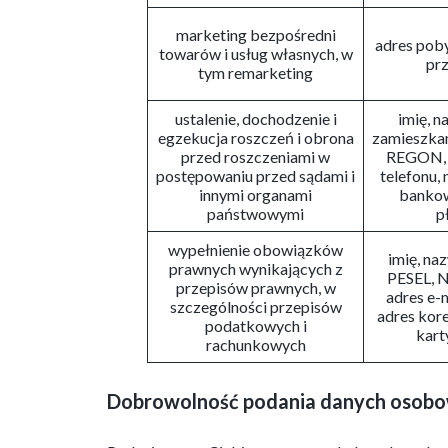
marketing bezpośredni
adres poby
towarów i usług własnych, w
prz
tym remarketing
ustalenie, dochodzenie i
imię, n
egzekucja roszczeń i obrona
zamieszkan
przed roszczeniami w
REGON, a
postępowaniu przed sądami i
telefonu, 
innymi organami
bankow
państwowymi
p
wypełnienie obowiązków
imię, naz
prawnych wynikających z
PESEL, 
przepisów prawnych, w
adres e-m
szczególności przepisów
adres kor
podatkowych i
kart
rachunkowych
Dobrowolność podania danych osob