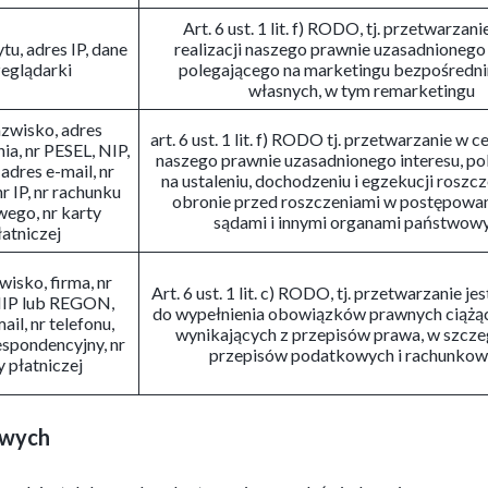
Art. 6 ust. 1 lit. f) RODO, tj. przetwarzani
tu, adres IP, dane
realizacji naszego prawnie uzasadnionego 
eglądarki
polegającego na marketingu bezpośredni
własnych, w tym remarketingu
azwisko, adres
art. 6 ust. 1 lit. f) RODO tj. przetwarzanie w ce
ia, nr PESEL, NIP,
naszego prawnie uzasadnionego interesu, p
dres e-mail, nr
na ustaleniu, dochodzeniu i egzekucji roszc
nr IP, nr rachunku
obronie przed roszczeniami w postępowan
ego, nr karty
sądami i innymi organami państwow
łatniczej
wisko, firma, nr
Art. 6 ust. 1 lit. c) RODO, tj. przetwarzanie j
NIP lub REGON,
do wypełnienia obowiązków prawnych ciążąc
ail, nr telefonu,
wynikających z przepisów prawa, w szcze
espondencyjny, nr
przepisów podatkowych i rachunko
y płatniczej
owych