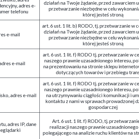
działań na Twoje żądanie, przed zawarciem
encyjny, adres e-
przetwarzanie niezbędne w celu wykonani
numer telefonu
której jesteś stroną
art. 6 ust. 1 lit. b) RODO, tj. przetwarzanie w 
działań na Twoje żądanie, przed zawarciem
res e-mail
przetwarzanie niezbędne w celu wykonani
której jesteś stroną
art. 6 ust. 1 lit. f) RODO tj. przetwarzanie w ce
naszego prawnie uzasadnionego interesu, p
 adres e-mail
na prezentowaniu na stronie sklepu interneto
dotyczących towarów i przebiegu trans
art. 6 ust. 1 lit. f) RODO tj. przetwarzanie w ce
naszego prawnie uzasadnionego interesu, p
isko, adres e-mail
na utrzymywaniu ciągłości komunikacji i um
kontaktu z nami w sprawach prowadzonej dz
gospodarczej
Art. 6 ust. 1 lit. f) RODO, tj. przetwarzani
tu, adres IP, dane
realizacji naszego prawnie uzasadnionego 
eglądarki
polegającego na analizie ruchu klientów na st