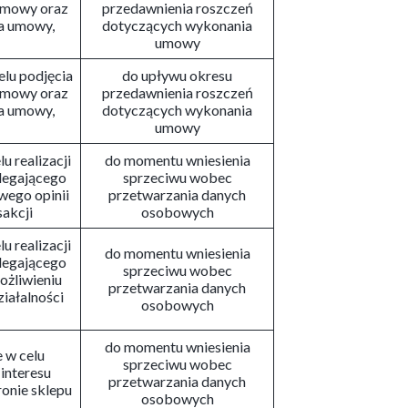
 umowy oraz
przedawnienia roszczeń
a umowy,
dotyczących wykonania
umowy
celu podjęcia
do upływu okresu
 umowy oraz
przedawnienia roszczeń
a umowy,
dotyczących wykonania
umowy
lu realizacji
do momentu wniesienia
olegającego
sprzeciwu wobec
wego opinii
przetwarzania danych
akcji
osobowych
lu realizacji
do momentu wniesienia
olegającego
sprzeciwu wobec
ożliwieniu
przetwarzania danych
iałalności
osobowych
do momentu wniesienia
e w celu
sprzeciwu wobec
interesu
przetwarzania danych
ronie sklepu
osobowych