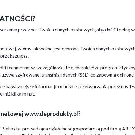
ATNOŚCI?
arzania przez nas Twoich danych osobowych, aby dać Ci pełną wie
rnetowej, wiemy jak ważna jest ochrona Twoich danych osobowyc
 przekazujesz.
dki techniczne, w szczególności te o charakterze programistyczn
żywa szyfrowanej transmisji danych (SSL), co zapewnia ochronę 
kie najważniejsze informacje odnośnie przetwarzania przez nas T
j niż kilka minut.
ernetowej www.deprodukty.pl?
bieta Bielińska, prowadząca działalność gospodarczą pod fi