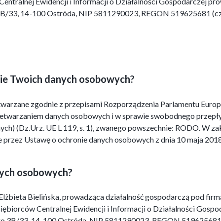
entralnej Ewidencji i Informacji o Działalności Gospodarczej pr
o 3B/33, 14-100 Ostróda, NIP 5811290023, REGON 519625681 (czy
anie Twoich danych osobowych?
twarzane zgodnie z przepisami Rozporządzenia Parlamentu Europe
zetwarzaniem danych osobowych i w sprawie swobodnego przepły
ych) (Dz.Urz. UE L 119, s. 1), zwanego powszechnie: RODO. W 
 przez Ustawę o ochronie danych osobowych z dnia 10 maja 2018 
nych osobowych?
t Elżbieta Bielińska, prowadząca działalność gospodarczą p
biorców Centralnej Ewidencji i Informacji o Działalności Gosp
kiego 3B/33, 14-100 Ostróda, NIP 5811290023, REGON 519625681,