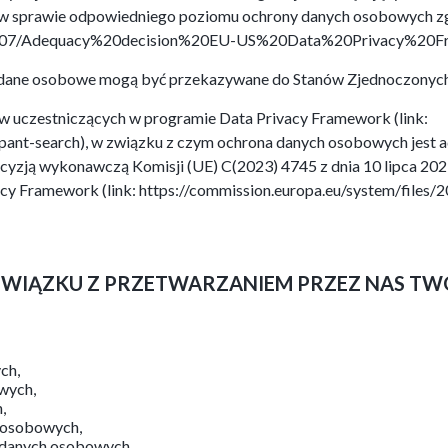
 r. w sprawie odpowiedniego poziomu ochrony danych osobowych z
2023-07/Adequacy%20decision%20EU-US%20Data%20Privacy%20Fr
 dane osobowe mogą być przekazywane do Stanów Zjednoczonych, 
w uczestniczących w programie Data Privacy Framework (link:
pant-search), w związku z czym ochrona danych osobowych jest a
ecyzją wykonawczą Komisji (UE) C(2023) 4745 z dnia 10 lipca 20
cy Framework (link: https://commission.europa.eu/system/fil
 ZWIĄZKU Z PRZETWARZANIEM PRZEZ NAS T
ch,
wych,
,
h osobowych,
 danych osobowych,