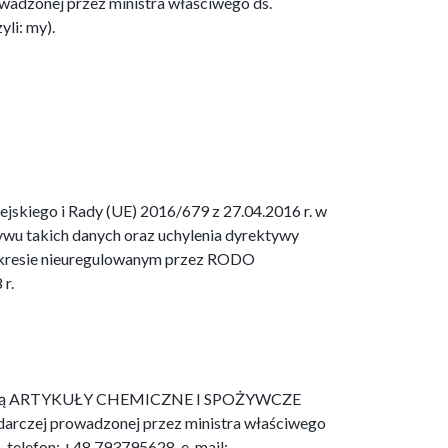
owadzonej przez ministra właściwego ds.
li: my).
jskiego i Rady (UE) 2016/679 z 27.04.2016 r. w
wu takich danych oraz uchylenia dyrektywy
zakresie nieuregulowanym przez RODO
r.
od firmą ARTYKUŁY CHEMICZNE I SPOŻYWCZE
odarczej prowadzonej przez ministra właściwego
 telefon: +48 793795628, e-mail: