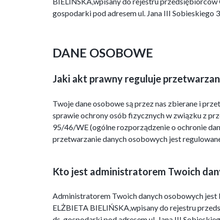
BIELIŃSKA,wpisany do rejestru przedsiębiorców C
gospodarki pod adresem ul. Jana III Sobieskieg
DANE OSOBOWE
Jaki akt prawny reguluje przetwarz
Twoje dane osobowe są przez nas zbierane i prze
sprawie ochrony osób fizycznych w związku z pr
95/46/WE (ogólne rozporządzenie o ochronie dan
przetwarzanie danych osobowych jest regulowane
Kto jest administratorem Twoich da
Administratorem Twoich danych osobowych jes
ELŻBIETA BIELIŃSKA,wpisany do rejestru przedsię
ds. gospodarki pod adresem ul. Jana III Sobies