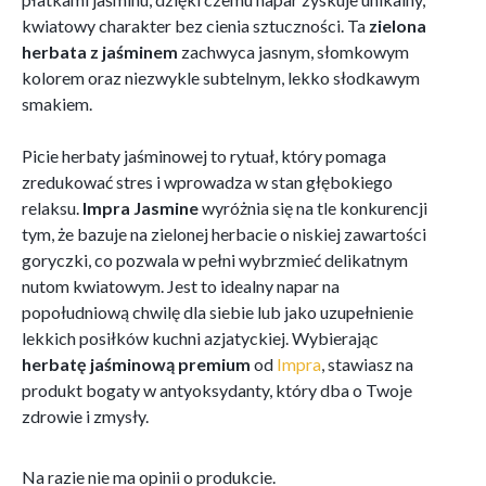
kwiatowy charakter bez cienia sztuczności. Ta
zielona
herbata z jaśminem
zachwyca jasnym, słomkowym
kolorem oraz niezwykle subtelnym, lekko słodkawym
smakiem.
Picie herbaty jaśminowej to rytuał, który pomaga
zredukować stres i wprowadza w stan głębokiego
relaksu.
Impra Jasmine
wyróżnia się na tle konkurencji
tym, że bazuje na zielonej herbacie o niskiej zawartości
goryczki, co pozwala w pełni wybrzmieć delikatnym
nutom kwiatowym. Jest to idealny napar na
popołudniową chwilę dla siebie lub jako uzupełnienie
lekkich posiłków kuchni azjatyckiej. Wybierając
herbatę jaśminową premium
od
Impra
, stawiasz na
produkt bogaty w antyoksydanty, który dba o Twoje
zdrowie i zmysły.
Na razie nie ma opinii o produkcie.