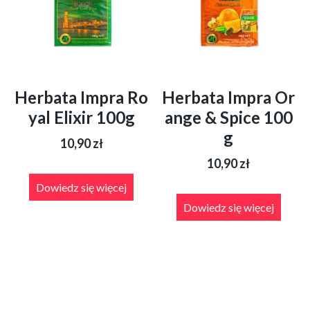
Herbata Impra Ro
Herbata Impra Or
yal Elixir 100g
ange & Spice 100
g
10,90
zł
10,90
zł
Dowiedz się więcej
Dowiedz się więcej