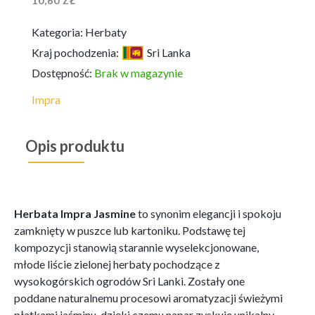
10,60
ZŁ
Kategoria:
Herbaty
Kraj pochodzenia:
Sri Lanka
Dostępność:
Brak w magazynie
Impra
Opis produktu
Herbata Impra Jasmine
to synonim elegancji i spokoju
zamknięty w puszce lub kartoniku. Podstawę tej
kompozycji stanowią starannie wyselekcjonowane,
młode liście zielonej herbaty pochodzące z
wysokogórskich ogrodów Sri Lanki. Zostały one
poddane naturalnemu procesowi aromatyzacji świeżymi
płatkami jaśminu, dzięki czemu napar zyskuje unikalny,