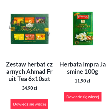
Zestaw herbat cz
Herbata Impra Ja
arnych Ahmad Fr
smine 100g
uit Tea 6x10szt
11,90
zł
34,90
zł
Dowiedz się więcej
Dowiedz się więcej