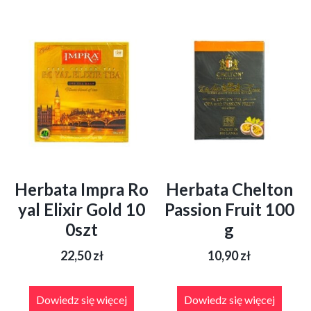
Herbata Impra Ro
Herbata Chelton
yal Elixir Gold 10
Passion Fruit 100
0szt
g
22,50
zł
10,90
zł
Dowiedz się więcej
Dowiedz się więcej