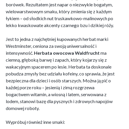
borówek. Rezultatem jest napar o niezwykle bogatym,
wielowarstwowym smaku, który zmienia się z każdym
łykiem – od słodkich nut truskawkowo-malinowych po
lekko kwaskowate akcenty czarnego bzu i dzikiej róży.
Jest to jedna z najchętniej kupowanych herbat marki
Westminster, ceniona za swoją uniwersalność i
intensywność.
Herbata owocowa Waldfrucht
ma
ciemną, głęboką barwę i zapach, który kojarzy się z
wakacyjnym spacerem po lesie. Herbata ta doskonale
pobudza zmysły bez udziału kofeiny, co sprawia, że jest
bezpieczna dla dzieci i osób starszych. Można ją pić o
każdej porze roku – jesienią i zimą rozgrzewa
bogactwem witamin, a wiosną i latem, serwowana z
lodem, stanowi bazę dla pysznych i zdrowych napojów
domowej roboty.
Wypróbuj również inne smaki: