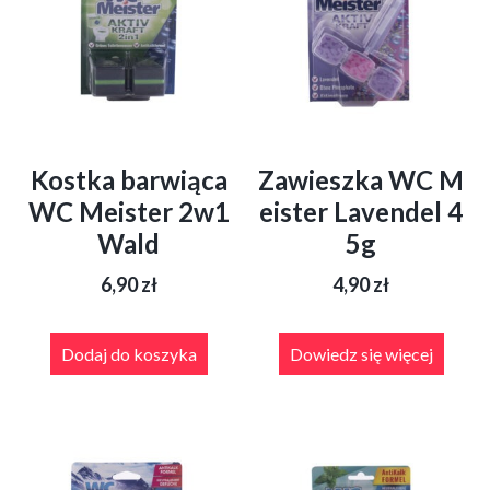
Kostka barwiąca
Zawieszka WC M
WC Meister 2w1
eister Lavendel 4
Wald
5g
6,90
zł
4,90
zł
Dodaj do koszyka
Dowiedz się więcej