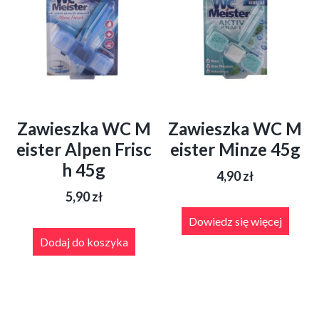
Zawieszka WC M
Zawieszka WC M
eister Alpen Frisc
eister Minze 45g
h 45g
4,90
zł
5,90
zł
Dowiedz się więcej
Dodaj do koszyka