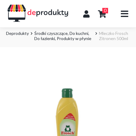
0
Deprodukty
Środki czyszczące
,
Do kuchni
,
Mleczko Frosch
Do łazienki
,
Produkty w płynie
Zitronen 500ml