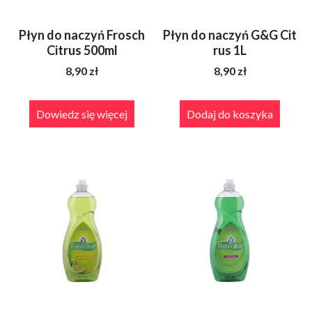
Płyn do naczyń Frosch
Płyn do naczyń G&G Cit
Citrus 500ml
rus 1L
8,90
zł
8,90
zł
Dowiedz się więcej
Dodaj do koszyka