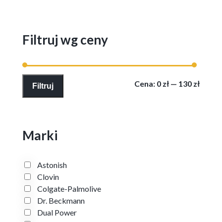
Filtruj wg ceny
Cena
Cena
Cena:
0 zł
—
130 zł
Filtruj
min
max
Marki
Astonish
Clovin
Colgate-Palmolive
Dr. Beckmann
Dual Power