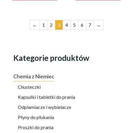
←
1
2
3
4
5
6
7
→
Kategorie produktów
Chemia z Niemiec
Chusteczki
Kapsułki i tabletki do prania
Odplamiacze i wybielacze
Płyny do płukania
Proszki do prania