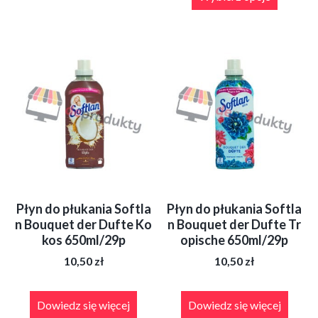
wiele
ma
19,90 zł
wariantów.
wiele
Opcje
wariant
można
Opcje
wybrać
można
na
wybrać
stronie
na
produktu
stronie
produkt
Płyn do płukania Softla
Płyn do płukania Softla
n Bouquet der Dufte Ko
n Bouquet der Dufte Tr
kos 650ml/29p
opische 650ml/29p
10,50
zł
10,50
zł
Dowiedz się więcej
Dowiedz się więcej