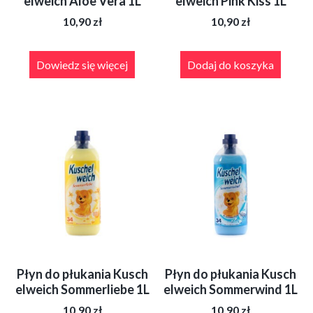
elweich Aloe Vera 1L
elweich Pink Kiss 1L
10,90
zł
10,90
zł
Dowiedz się więcej
Dodaj do koszyka
Płyn do płukania Kusch
Płyn do płukania Kusch
elweich Sommerliebe 1L
elweich Sommerwind 1L
10,90
zł
10,90
zł