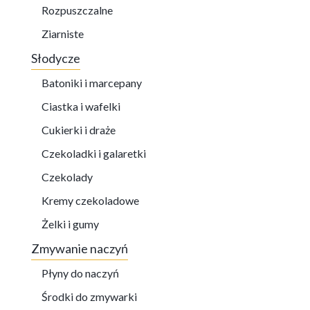
Rozpuszczalne
Ziarniste
Słodycze
Batoniki i marcepany
Ciastka i wafelki
Cukierki i draże
Czekoladki i galaretki
Czekolady
Kremy czekoladowe
Żelki i gumy
Zmywanie naczyń
Płyny do naczyń
Środki do zmywarki