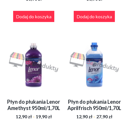
Dodaj do koszyka
Dodaj do koszyka
Płyn do płukania Lenor
Płyn do płukania Lenor
Amethyst 950ml/1,70L
Aprilfrisch 950ml/1,70L
Zakres
Zakres
12,90
zł
19,90
zł
12,90
zł
27,90
zł
–
–
cen:
cen:
od
od
Ten
Ten