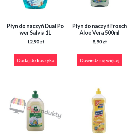
Płyn do naczyń Dual Po
Płyn do naczyń Frosch
wer Salvia 1L
Aloe Vera 500ml
12,90
zł
8,90
zł
Dodaj do koszyka
Dowiedz się więcej