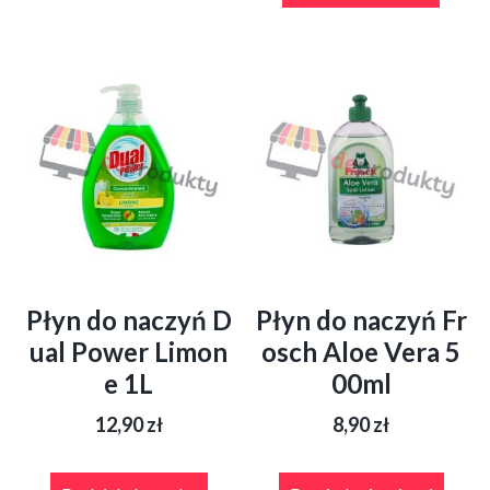
Płyn do naczyń D
Płyn do naczyń Fr
ual Power Limon
osch Aloe Vera 5
e 1L
00ml
12,90
zł
8,90
zł