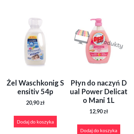
Żel Waschkonig S
Płyn do naczyń D
ensitiv 54p
ual Power Delicat
o Mani 1L
20,90
zł
12,90
zł
Dodaj do koszyka
Dodaj do koszyka