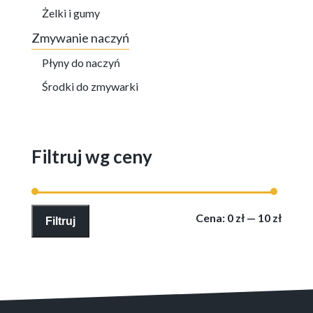
Żelki i gumy
Zmywanie naczyń
Płyny do naczyń
Środki do zmywarki
Filtruj wg ceny
Cena
Cena
Cena:
0 zł
—
10 zł
Filtruj
min
max