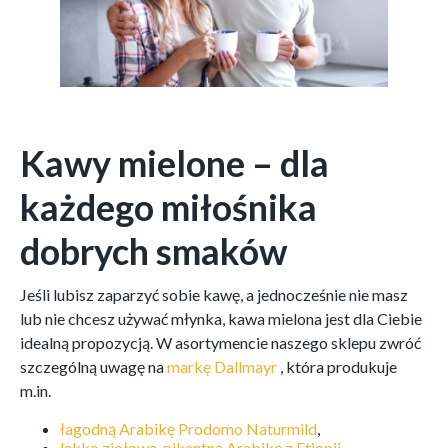
Kawy mielone – dla
każdego miłośnika
dobrych smaków
Jeśli lubisz zaparzyć sobie kawę, a jednocześnie nie masz
lub nie chcesz używać młynka, kawa mielona jest dla Ciebie
idealną propozycją. W asortymencie naszego sklepu zwróć
szczególną uwagę na
markę Dallmayr
, która produkuje
m.in.
łagodną Arabikę Prodomo Naturmild
,
lekko ziołową, pikantną Arabikę z Etiopii
,