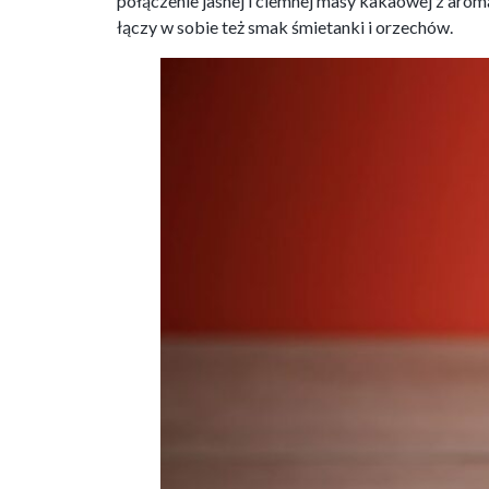
połączenie jasnej i ciemnej masy kakaowej z aro
łączy w sobie też smak śmietanki i orzechów.