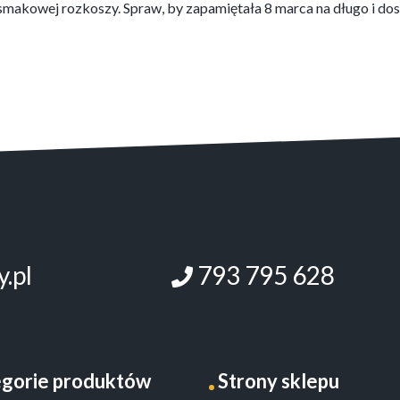
smakowej rozkoszy. Spraw, by zapamiętała 8 marca na długo i do
.pl
793 795 628
gorie produktów
Strony sklepu