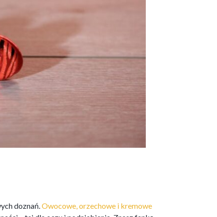
wych doznań.
Owocowe, orzechowe i kremowe