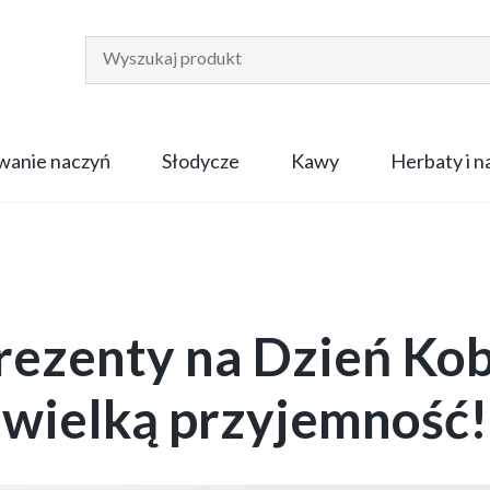
anie naczyń
Słodycze
Kawy
Herbaty i 
rezenty na Dzień Kobi
wielką przyjemność!