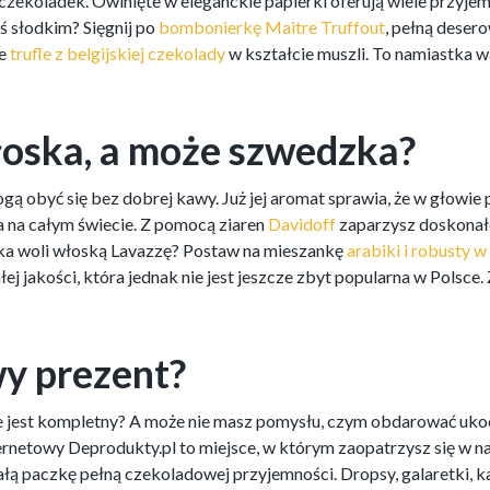
ekoladek. Owinięte w eleganckie papierki oferują wiele przyjemno
ś słodkim? Sięgnij po
bombonierkę Maitre Truffout
, pełną deser
ne
trufle z belgijskiej czekolady
w kształcie muszli. To namiastka 
łoska, a może szwedzka?
ą obyć się bez dobrej kawy. Już jej aromat sprawia, że w głowie 
a na całym świecie. Z pomocą ziaren
Davidoff
zaparzysz doskonałe
ka woli włoską Lavazzę? Postaw na mieszankę
arabiki i robusty w
łej jakości, która jednak nie jest jeszcze zbyt popularna w Polsc
y prezent?
ie jest kompletny? A może nie masz pomysłu, czym obdarować uko
ernetowy Deprodukty.pl to miejsce, w którym zaopatrzysz się w na
 paczkę pełną czekoladowej przyjemności. Dropsy, galaretki, kaw