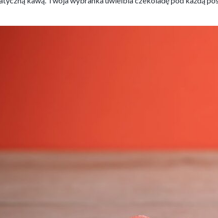
matyczną kawą. Twoja wybranka uwielbia czekoladę pod każdą pos