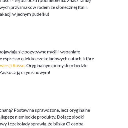
ści – tej dla oczu i podniebienia. Znasz fankę
owych przysmaków rodem ze słonecznej Italii.
wakacji w jednym pudełku!
pojawiają się pozytywne myśli i wspaniałe
 espresso o lekko czekoladowych nutach, które
 wersji Rosso
. Oryginalnym pomysłem będzie
e. Zaskocz ją czymś nowym!
chaną? Postaw na sprawdzone, lecz oryginalne
jlepsze niemieckie produkty. Dołącz słodki
y i czekolady sprawią, że bliska Ci osoba