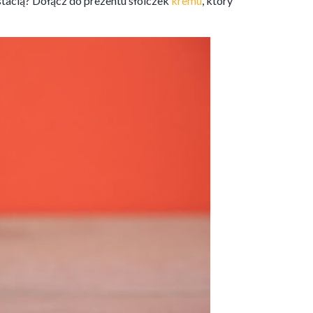
tacią? Dołącz do prezentu słoiczek
kremu
, który