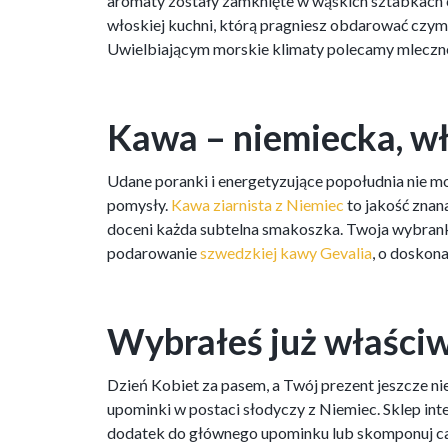
aromaty zostały zamknięte w wąskich sztabkach cz
włoskiej kuchni, którą pragniesz obdarować czym
Uwielbiającym morskie klimaty polecamy mlecz
Kawa – niemiecka, w
Udane poranki i energetyzujące popołudnia nie mog
pomysły.
Kawa ziarnista z Niemiec
to jakość znan
doceni każda subtelna smakoszka. Twoja wybran
podarowanie
szwedzkiej kawy Gevalia
, o doskona
Wybrałeś już właściw
Dzień Kobiet za pasem, a Twój prezent jeszcze n
upominki w postaci słodyczy z Niemiec. Sklep int
dodatek do głównego upominku lub skomponuj całą