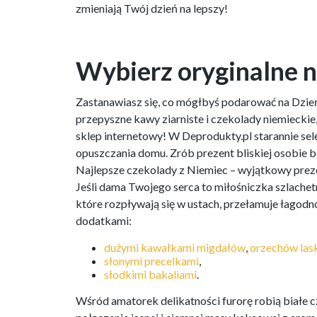
zmieniają Twój dzień na lepszy!
Wybierz oryginalne ni
Zastanawiasz się, co mógłbyś podarować na Dzień 
przepyszne kawy ziarniste i czekolady niemieckie,
sklep internetowy! W Deprodukty.pl starannie sel
opuszczania domu. Zrób prezent bliskiej osobie b
Najlepsze czekolady z Niemiec – wyjątkowy prez
Jeśli dama Twojego serca to miłośniczka szlachet
które rozpływają się w ustach, przełamuje łagodn
dodatkami:
dużymi kawałkami migdałów
,
orzechów la
słonymi precelkami
,
słodkimi bakaliami
.
Wśród amatorek delikatności furorę robią białe 