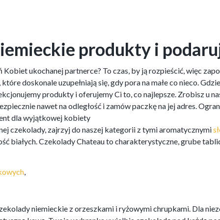
emieckie produkty i podaruj 
Kobiet ukochanej partnerce? To czas, by ją rozpieścić, więc zap
 które doskonale uzupełniają się, gdy pora na małe co nieco. Gdzi
ekcjonujemy produkty i oferujemy Ci to, co najlepsze. Zrobisz u 
ezpiecznie nawet na odległość i zamów paczkę na jej adres. Ogra
ent dla wyjątkowej kobiety
nej czekolady, zajrzyj do naszej kategorii z tymi aromatycznymi
s
ość białych. Czekolady Chateau to charakterystyczne, grube tabli
skowych
,
czekolady niemieckie z orzeszkami i ryżowymi chrupkami. Dla ni