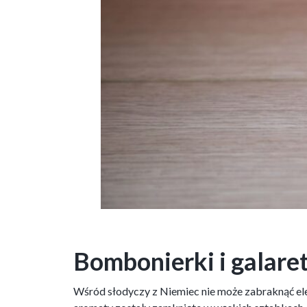
Bombonierki i galare
Wśród słodyczy z Niemiec nie może zabraknąć e