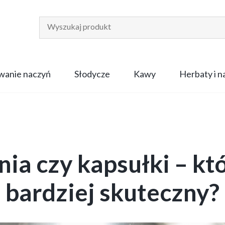
anie naczyń
Słodycze
Kawy
Herbaty i 
ia czy kapsułki – kt
bardziej skuteczny?