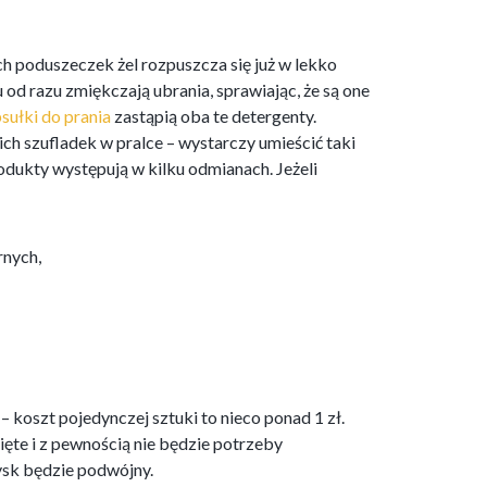
 poduszeczek żel rozpuszcza się już w lekko
 od razu zmiękczają ubrania, sprawiając, że są one
sułki do prania
zastąpią oba te detergenty.
ch szufladek w pralce – wystarczy umieścić taki
odukty występują w kilku odmianach. Jeżeli
rnych,
koszt pojedynczej sztuki to nieco ponad 1 zł.
ęte i z pewnością nie będzie potrzeby
zysk będzie podwójny.