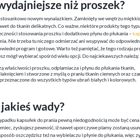
wydajniejsze niż proszek?
ą stosunkowo nowym wynalazkiem. Zamknięty we wnętrzu miękkich
wet do tkanin delikatnych. Co ważne, niektóre produkty tego typu
eczności stosowania proszku i dodatkowo płynu do płukania –
kap
nia. Nie trzeba tu niczego odmierzać ani wsypywać do odpowiedni
owiedni program i gotowe. Warto też pamiętać, że tego rodzaju pr
esz mógł wybierać spośród wielu opcji. Do najciekawszych należą:
zą właściwości proszku, odplamiacza i płynu do płukania tkanin,
laknięciem i stworzone z myślą o praniu tkanin ciemnych oraz cza
przeznaczone do wszystkich typów ubrań białych i kolorowych.
 jakieś wady?
ypadku kapsułek do prania pewną niedogodnością może być cena – 
miec, zyskujesz pewność, iż nawet uporczywe plamy zostaną usuni
sposób oszczędzisz też na wybielaczu i płynie do płukania, więc 