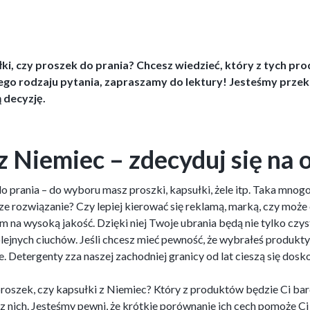
łki, czy proszek do prania? Chcesz wiedzieć, który z tych p
tego rodzaju pytania, zapraszamy do lektury! Jesteśmy prze
ą decyzję.
 Niemiec – zdecyduj się na 
 prania – do wyboru masz proszki, kapsułki, żele itp. Taka mnog
ze rozwiązanie? Czy lepiej kierować się reklamą, marką, czy może
 na wysoką jakość. Dzięki niej Twoje ubrania będą nie tylko czyst
lejnych ciuchów. Jeśli chcesz mieć pewność, że wybrałeś produkty
e. Detergenty zza naszej zachodniej granicy od lat cieszą się do
ę proszek, czy kapsułki z Niemiec? Który z produktów będzie Ci b
 z nich. Jesteśmy pewni, że krótkie porównanie ich cech pomoże C