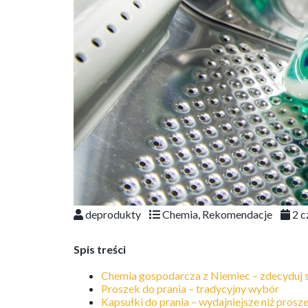
deprodukty
Chemia
,
Rekomendacje
2 c
Spis treści
Chemia gospodarcza z Niemiec – zdecyduj s
Proszek do prania – tradycyjny wybór
Kapsułki do prania – wydajniejsze niż prosz