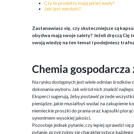
Czy te produkty mają jakieś wady?
Jaki jest werdykt?
Zastanawiasz się, czy skuteczniejsze są kapsu
obydwa mają swoje zalety? Jeżeli dręczą Cię 
swoją wiedzę na ten temat i podejmiesz trafn
Chemia gospodarcza z
Na rynku dostępnych jest wiele odmian środków do
dokonania wyboru. Jak wśród nich znaleźć najleps
Eksperci sugerują, żeby postawić przede wszystkim
pieniądze, jakie musiałbyś wydać na zakupienie ko
niemieckie proszki do prania oraz kapsułki piorąc
synonimem wysokiej jakości.
Pozostaje jednak pytanie, czy lepiej sprawdzi si
pytanie, przyjrzyjmy się charakterystyce każdego