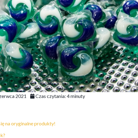
zerwca 2021
Czas czytania:
4
minuty
ię na oryginalne produkty!
ek?