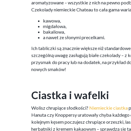
aromatyzowane – wszystkie z nich na pewno pod
Czekolady niemieckie Chateau to cała gama war
kawowa,
migdałowa,
bakaliowa,
a nawet ze słonymi precelkami.
Ich tabliczki są znacznie większe niż standardo
szczególną uwagę zasługują białe czekolady – z 
przysmak do pracy lub na dodatek, na przykład do
nowych smaków!
Ciastka i wafelki
Wolisz chrupiące słodkości?
Niemieckie ciastka
p
Hanuta czy Knoppersy uratowały chyba każdego 
kolejnym kęsem poczujesz chrupiące orzeszki, las
herbatniki z kremem kakaowym – sprawdzą się ta