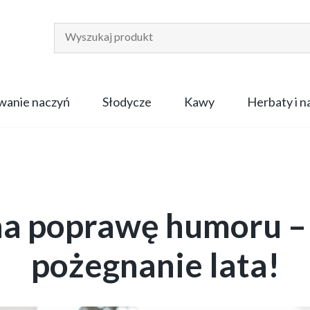
anie naczyń
Słodycze
Kawy
Herbaty i 
na poprawę humoru – 
pożegnanie lata!