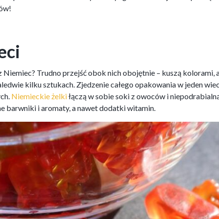
hów!
eci
z Niemiec? Trudno przejść obok nich obojętnie – kuszą kolorami, 
zaledwie kilku sztukach. Zjedzenie całego opakowania w jeden wie
ych.
Niemieckie żelki
łączą w sobie soki z owoców i niepodrabial
e barwniki i aromaty, a nawet dodatki witamin.