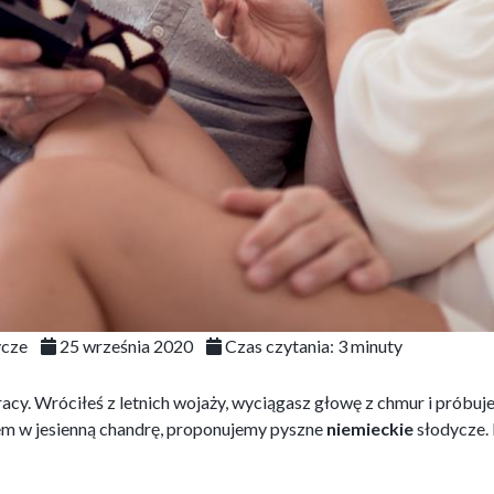
ycze
25 września 2020
Czas czytania:
3
minuty
pracy. Wróciłeś z letnich wojaży, wyciągasz głowę z chmur i próbu
tem w jesienną chandrę, proponujemy pyszne
niemieckie
słodycze. 