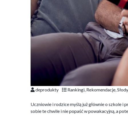
deprodukty
Rankingi
,
Rekomendacje
,
Słod
Uczniowie i rodzice myślą już głównie o szkole i 
sobie te chwile i nie popaść w powakacyjną, a po