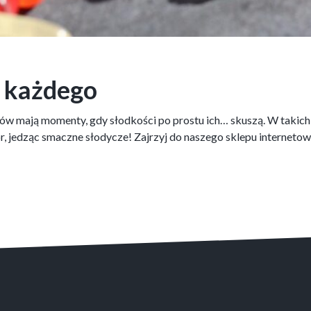
ą każdego
ków mają momenty, gdy słodkości po prostu ich… skuszą. W takich c
czór, jedząc smaczne słodycze! Zajrzyj do naszego sklepu internet