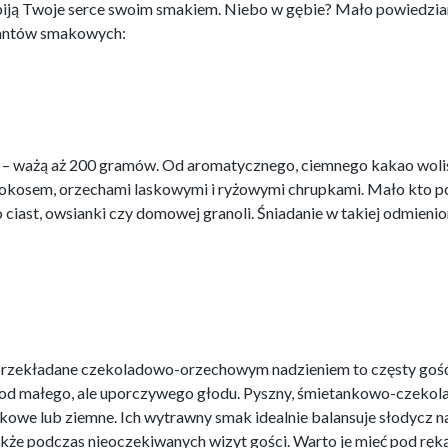
biją Twoje serce swoim smakiem. Niebo w gębie? Mało powiedzia
iantów smakowych:
we – ważą aż 200 gramów. Od aromatycznego, ciemnego kakao woli
kokosem, orzechami laskowymi i ryżowymi chrupkami. Mało kto pot
 ciast, owsianki czy domowej granoli. Śniadanie w takiej odmienio
rzekładane czekoladowo-orzechowym nadzieniem to częsty gość t
od małego, ale uporczywego głodu. Pyszny, śmietankowo-czekola
kowe lub ziemne. Ich wytrawny smak idealnie balansuje słodycz na
kże podczas nieoczekiwanych wizyt gości. Warto je mieć pod rę