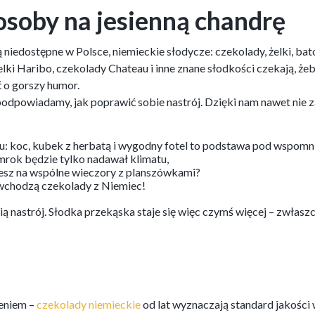
osoby na jesienną chandrę
iedostępne w Polsce, niemieckie słodycze: czekolady, żelki, bato
elki Haribo, czekolady Chateau i inne znane słodkości czekają, że
ć o gorszy humor.
 podpowiadamy, jak poprawić sobie nastrój. Dzięki nam nawet nie
u: koc, kubek z herbatą i wygodny fotel to podstawa pod wspomni
zmrok będzie tylko nadawał klimatu,
wiesz na wspólne wieczory z planszówkami?
 wchodzą czekolady z Niemiec!
ą nastrój. Słodka przekąska staje się więc czymś więcej – zwłaszc
eniem –
czekolady niemieckie
od lat wyznaczają standard jakości w