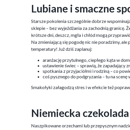
Lubiane i smaczne sp
Starsze pokolenia szczególnie dobrze wspominają n
sklepie – bez wyjeżdżania za zachodnią granicę. Ż
krótsze dni, deszcz, mgła i chłód mogą przyprawi
Na zmieniającą się pogodę nic nie poradzimy, ale
temperatury! Już dziś zaplanuj:
aranżację przytulnego, ciepłego kąta w dom
ustawienie świec – sprawią, że zapadający 
spotkania z przyjaciółmi i rodziną – co po
coś pysznego do podgryzania – tu na scenę
Smakołyki załagodzą stres i w efekcie też poprawi
Niemiecka czekolada
Naszpikowane orzechami lub przepysznym nadzi