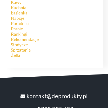
Kawy
Kuchnia
Łazienka
Napoje
Poradniki
Pranie
Rankingi
Rekomendacje
Słodycze
Sprzątanie
Żelki
kontakt@deprodukty.pl