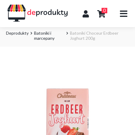
0
Deprodukty
Batoniki i
Batoniki Choceur Erdbeer
marcepany
Joghurt 200g