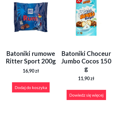
Batoniki rumowe
Batoniki Choceur
Ritter Sport 200g
Jumbo Cocos 150
g
16,90
zł
11,90
zł
Dodaj do koszyka
Dowiedz się więcej