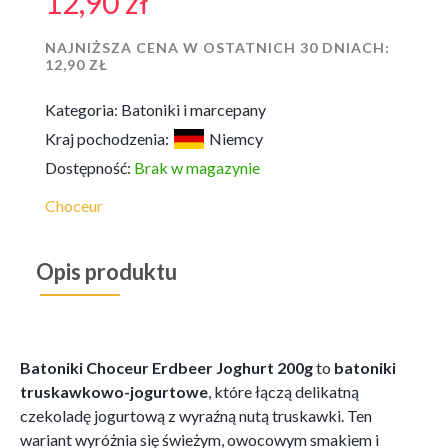
12,90
zł
NAJNIŻSZA CENA W OSTATNICH 30 DNIACH:
12,90
ZŁ
Kategoria:
Batoniki i marcepany
Kraj pochodzenia:
Niemcy
Dostępność:
Brak w magazynie
Choceur
Opis produktu
Batoniki Choceur Erdbeer Joghurt 200g
to
batoniki
truskawkowo-jogurtowe
, które łączą delikatną
czekoladę jogurtową z wyraźną nutą truskawki. Ten
wariant wyróżnia się świeżym, owocowym smakiem i