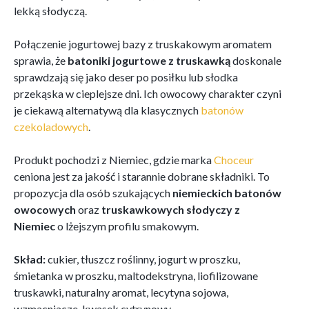
lekką słodyczą.
Połączenie jogurtowej bazy z truskakowym aromatem
sprawia, że
batoniki jogurtowe z truskawką
doskonale
sprawdzają się jako deser po posiłku lub słodka
przekąska w cieplejsze dni. Ich owocowy charakter czyni
je ciekawą alternatywą dla klasycznych
batonów
czekoladowych
.
Produkt pochodzi z Niemiec, gdzie marka
Choceur
ceniona jest za jakość i starannie dobrane składniki. To
propozycja dla osób szukających
niemieckich batonów
owocowych
oraz
truskawkowych słodyczy z
Niemiec
o lżejszym profilu smakowym.
Skład:
cukier, tłuszcz roślinny, jogurt w proszku,
śmietanka w proszku, maltodekstryna, liofilizowane
truskawki, naturalny aromat, lecytyna sojowa,
wzmacniacze, kwasek cytrynowy.