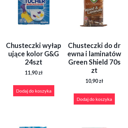
Chusteczki wyłap
Chusteczki do dr
ujące kolor G&G
ewna i laminatów
24szt
Green Shield 70s
zt
11,90
zł
10,90
zł
Dodaj do koszyka
Dodaj do koszyka