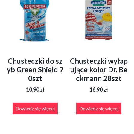
Chusteczki do sz
Chusteczki wyłap
yb Green Shield 7
ujące kolor Dr. Be
0szt
ckmann 28szt
10,90
zł
16,90
zł
Dowiedz się więcej
Dowiedz się więcej