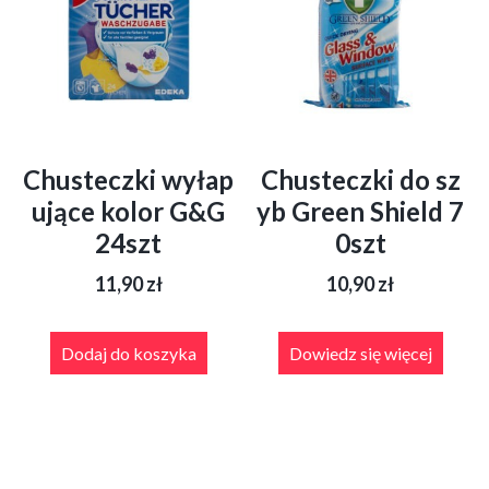
Chusteczki wyłap
Chusteczki do sz
ujące kolor G&G
yb Green Shield 7
24szt
0szt
11,90
zł
10,90
zł
Dodaj do koszyka
Dowiedz się więcej