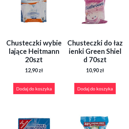
Chusteczki wybie
Chusteczki do łaz
lające Heitmann
ienki Green Shiel
20szt
d 70szt
12,90
zł
10,90
zł
Dodaj do koszyka
Dodaj do koszyka