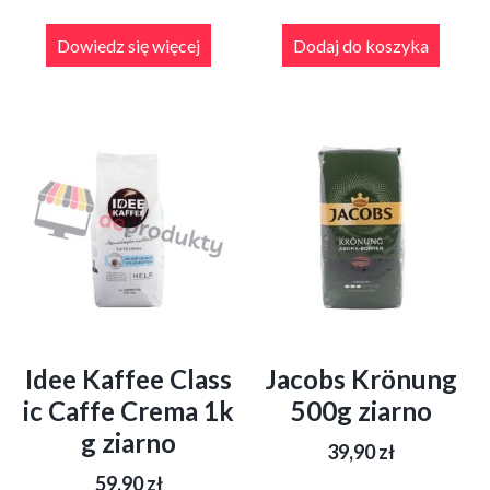
Dowiedz się więcej
Dodaj do koszyka
Idee Kaffee Class
Jacobs Krönung
ic Caffe Crema 1k
500g ziarno
g ziarno
39,90
zł
59,90
zł