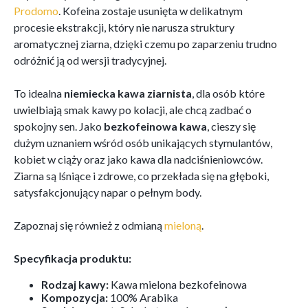
Prodomo
. Kofeina zostaje usunięta w delikatnym
procesie ekstrakcji, który nie narusza struktury
aromatycznej ziarna, dzięki czemu po zaparzeniu trudno
odróżnić ją od wersji tradycyjnej.
To idealna
niemiecka kawa ziarnista
, dla osób które
uwielbiają smak kawy po kolacji, ale chcą zadbać o
spokojny sen. Jako
bezkofeinowa kawa
, cieszy się
dużym uznaniem wśród osób unikających stymulantów,
kobiet w ciąży oraz jako kawa dla nadciśnieniowców.
Ziarna są lśniące i zdrowe, co przekłada się na głęboki,
satysfakcjonujący napar o pełnym body.
Zapoznaj się również z odmianą
mieloną
.
Specyfikacja produktu:
Rodzaj kawy:
Kawa mielona bezkofeinowa
Kompozycja:
100% Arabika