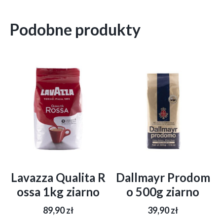
Podobne produkty
Lavazza Qualita R
Dallmayr Prodom
ossa 1kg ziarno
o 500g ziarno
89,90
zł
39,90
zł