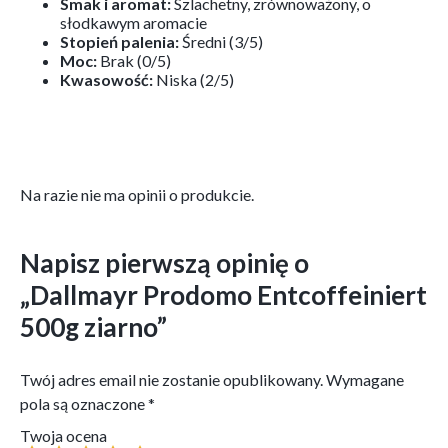
Smak i aromat:
Szlachetny, zrównoważony, o
słodkawym aromacie
Stopień palenia:
Średni (3/5)
Moc:
Brak (0/5)
Kwasowość:
Niska (2/5)
Na razie nie ma opinii o produkcie.
Napisz pierwszą opinię o
„Dallmayr Prodomo Entcoffeiniert
500g ziarno”
Twój adres email nie zostanie opublikowany.
Wymagane
pola są oznaczone
*
Twoja ocena