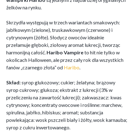
żelków na rynku.
Skrzydła występują w trzech wariantach smakowych:
jabłkowym (zielone), truskawkowym (czerwone) i
cytrynowym (żółte). Słodycz owoców idealnie
przełamuje głęboki, ziołowy aromat lukrecji, tworząc
harmonijną całość.
Haribo Vampire
to hit nie tylko w
okolicach Halloween, ale przez cały rok dla wszystkich
fanów „czarnego złota” od
Haribo
.
Skład:
syrop glukozowy; cukier; żelatyna; brązowy
syrop cukrowy; glukoza; ekstrakt z lukrecji (3% w
przeliczeniu na zawartość lukrecji); zakwaszacz: kwas
cytrynowy; koncentraty owocowe i roślinne: marchew,
spirulina, jabłko, hibiskus; aromat; substancja
powlekająca: wosk pszczeli biały i żółty, wosk karnauba;
syrop z cukru inwertowanego.