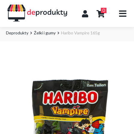
0
Deprodukty
Żelki i gumy
Haribo Vampire 165g