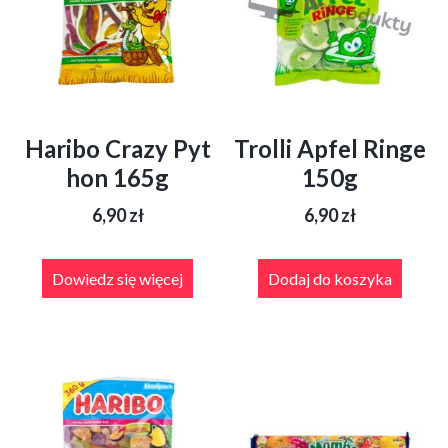
Haribo Crazy Pyt
Trolli Apfel Ringe
hon 165g
150g
6,90
zł
6,90
zł
Dowiedz się więcej
Dodaj do koszyka