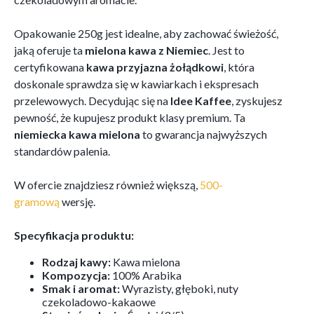
Opakowanie 250g jest idealne, aby zachować świeżość,
jaką oferuje ta
mielona kawa z Niemiec
. Jest to
certyfikowana
kawa przyjazna żołądkowi
, która
doskonale sprawdza się w kawiarkach i ekspresach
przelewowych. Decydując się na
Idee Kaffee
, zyskujesz
pewność, że kupujesz produkt klasy premium. Ta
niemiecka kawa mielona
to gwarancja najwyższych
standardów palenia.
W ofercie znajdziesz również większą,
500-
gramową
wersję.
Specyfikacja produktu:
Rodzaj kawy:
Kawa mielona
Kompozycja:
100% Arabika
Smak i aromat:
Wyrazisty, głęboki, nuty
czekoladowo-kakaowe