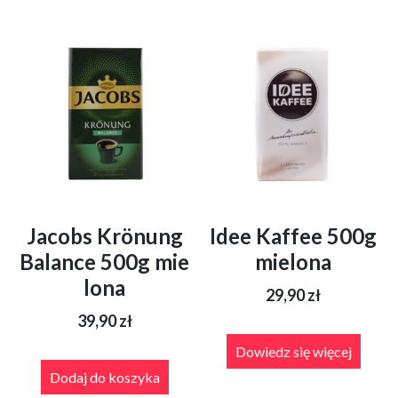
Jacobs Krönung
Idee Kaffee 500g
Balance 500g mie
mielona
lona
29,90
zł
39,90
zł
Dowiedz się więcej
Dodaj do koszyka