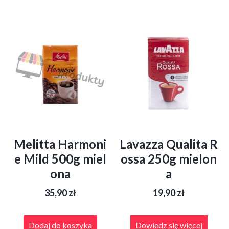
Melitta Harmoni
Lavazza Qualita R
e Mild 500g miel
ossa 250g mielon
ona
a
35,90
zł
19,90
zł
Dodaj do koszyka
Dowiedz się więcej