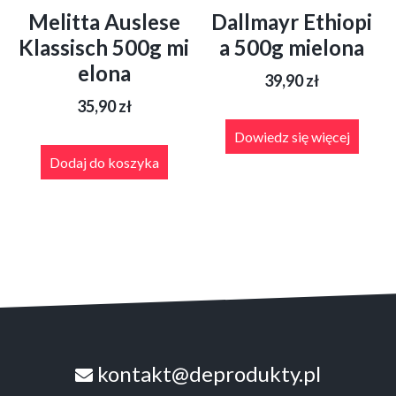
Melitta Auslese
Dallmayr Ethiopi
Klassisch 500g mi
a 500g mielona
elona
39,90
zł
35,90
zł
Dowiedz się więcej
Dodaj do koszyka
kontakt@deprodukty.pl