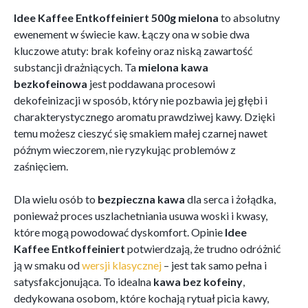
Idee Kaffee Entkoffeiniert 500g mielona
to absolutny
ewenement w świecie kaw. Łączy ona w sobie dwa
kluczowe atuty: brak kofeiny oraz niską zawartość
substancji drażniących. Ta
mielona kawa
bezkofeinowa
jest poddawana procesowi
dekofeinizacji w sposób, który nie pozbawia jej głębi i
charakterystycznego aromatu prawdziwej kawy. Dzięki
temu możesz cieszyć się smakiem małej czarnej nawet
późnym wieczorem, nie ryzykując problemów z
zaśnięciem.
Dla wielu osób to
bezpieczna kawa
dla serca i żołądka,
ponieważ proces uszlachetniania usuwa woski i kwasy,
które mogą powodować dyskomfort. Opinie
Idee
Kaffee Entkoffeiniert
potwierdzają, że trudno odróżnić
ją w smaku od
wersji klasycznej
– jest tak samo pełna i
satysfakcjonująca. To idealna
kawa bez kofeiny
,
dedykowana osobom, które kochają rytuał picia kawy,