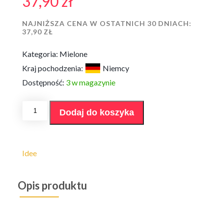
37,90
zł
NAJNIŻSZA CENA W OSTATNICH 30 DNIACH:
37,90
ZŁ
Kategoria:
Mielone
Kraj pochodzenia:
Niemcy
Dostępność:
3 w magazynie
ilość
Dodaj do koszyka
Idee
Kaffee
Entkoffeiniert
500g
mielona
Idee
Opis produktu