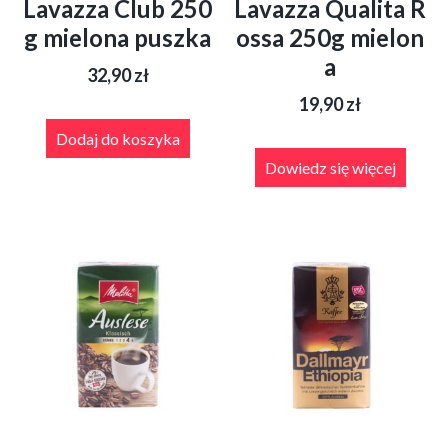
Lavazza Club 250
Lavazza Qualita R
g mielona puszka
ossa 250g mielon
a
32,90
zł
19,90
zł
Dodaj do koszyka
Dowiedz się więcej