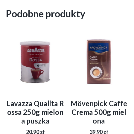
Podobne produkty
Lavazza Qualita R
Mövenpick Caffe
ossa 250g mielon
Crema 500g miel
a puszka
ona
20,90
zł
39,90
zł