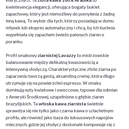
kwintesencja elegancji, oferująca bogaty bukiet
zapachowy, który jest niemożliwy do pomylenia z żadną
inną kawą. To wybór dla tych, którzy posiadają w domu
młynek lub ekspres automatyczny i chcą, by ich kuchnia
wypełniała się zapachem świeżo palonych ziaren o
poranku.
Profil smakowy
ziarnistej Lavazzy
to mistrzowskie
balansowanie między delikatną kwasowością a
intensywną słodyczą. Charakterystyczne złote ziarna po
zaparzeniu tworzą gestą, aksamitną cremę, która długo
utrzymuje się na powierzchni espresso. W smaku
dominują nuty kwiatowe i owoccowe, typowe dla odmian
z Ameryki Środkowej, uzupełnione o głębie ziaren
brazylijskich. Ta
włoska kawa ziarnista
świetnie
sprawdza się nie tylko jako czarna kawa o szlachetnym
profilu, ale również jako baza do luksusowych napojów
mlecznych, gdzie jej słodycz doskonale komponuje się z