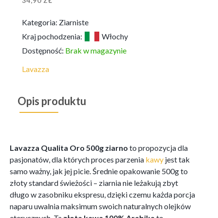
34,90
ZŁ
Kategoria:
Ziarniste
Kraj pochodzenia:
Włochy
Dostępność:
Brak w magazynie
Lavazza
Opis produktu
Lavazza Qualita Oro 500g ziarno
to propozycja dla
pasjonatów, dla których proces parzenia
kawy
jest tak
samo ważny, jak jej picie. Średnie opakowanie 500g to
złoty standard świeżości – ziarnia nie leżakują zbyt
długo w zasobniku ekspresu, dzięki czemu każda porcja
naparu uwalnia maksimum swoich naturalnych olejków
eterycznych. Ta
złota kawa 100% Arabika
to