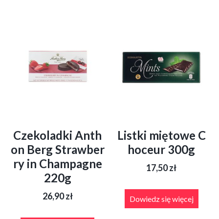
Czekoladki Anth
Listki miętowe C
on Berg Strawber
hoceur 300g
ry in Champagne
17,50
zł
220g
26,90
zł
Dowiedz się więcej