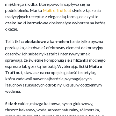
miękkiego środka, które powoli rozpływa się na
podniebieniu. Marka
Maitre Truffout
słynie z łączenia
tradycyjnych receptur z elegancką formą, co czyni te
czekoladki karmelowe
doskonałym wyborem na każdą
okazję.
Te
listki czekoladowe z karmelem
to nie tylko pyszna
przekąska, ale również efektowny element dekoracyjny
deserów. Ich subtelny kształt i intensywny smak
sprawiają, że świetnie komponują się z filiżanką mocnego
espresso lub gorzką herbatą. Wybierając
listki Maitre
Truffout
, stawiasz na europejską jakość i estetykę,
która zadowoli nawet najbardziej wymagających
łasuchów szukających odrobiny luksusu w codziennym
wydaniu.
Skład:
cukier, miazga kakaowa, syrop glukozowy,
tłuszcz kakaowy, woda, aromat naturalny, sól morska,
syrop cukru inwertowanego, melasa trzcinowa, kakao w