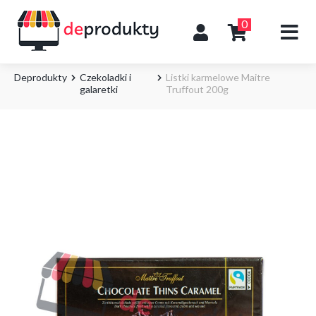
0
Deprodukty
Czekoladki i
Listki karmelowe Maitre
galaretki
Truffout 200g