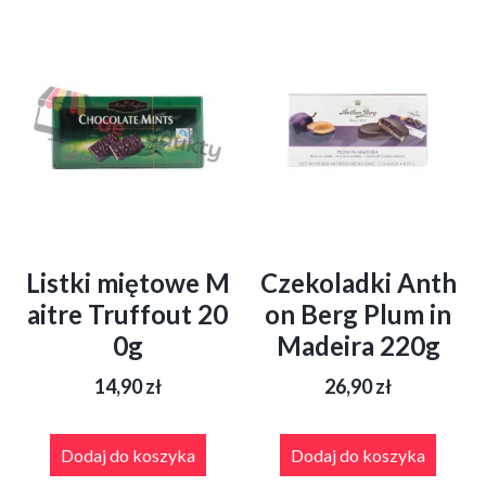
Listki miętowe M
Czekoladki Anth
aitre Truffout 20
on Berg Plum in
0g
Madeira 220g
14,90
zł
26,90
zł
Dodaj do koszyka
Dodaj do koszyka