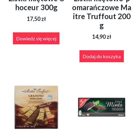
hoceur 300g
omarańczowe Ma
itre Truffout 200
17,50
zł
g
14,90
zł
Dowiedz się więcej
Dodaj do koszyka