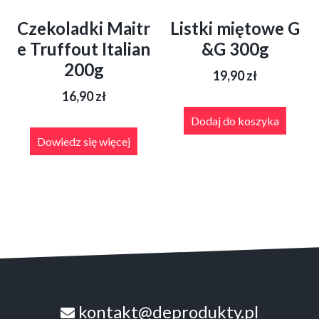
Czekoladki Maitr
Listki miętowe G
e Truffout Italian
&G 300g
200g
19,90
zł
16,90
zł
Dodaj do koszyka
Dowiedz się więcej
kontakt@deprodukty.pl