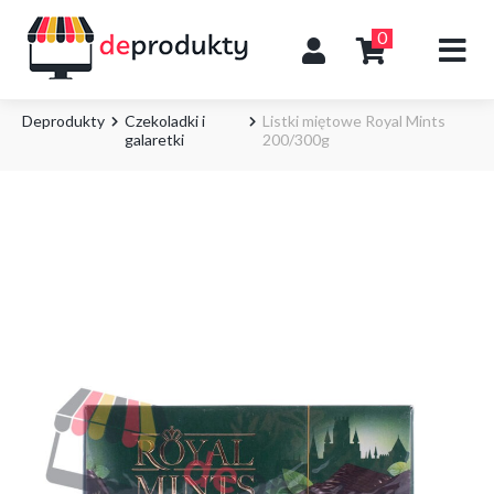
0
Deprodukty
Czekoladki i
Listki miętowe Royal Mints
galaretki
200/300g