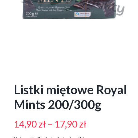
Listki miętowe Royal
Mints 200/300g
Zakres
14,90
zł
–
17,90
zł
cen: