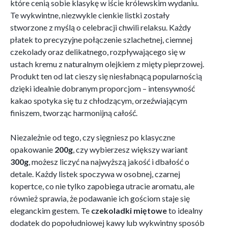
które cenią sobie klasykę w iście królewskim wydaniu.
Te wykwintne, niezwykle cienkie listki zostały
stworzone z myślą o celebracji chwili relaksu. Każdy
płatek to precyzyjne połączenie szlachetnej, ciemnej
czekolady oraz delikatnego, rozpływającego się w
ustach kremu z naturalnym olejkiem z mięty pieprzowej.
Produkt ten od lat cieszy się niesłabnącą popularnością
dzięki idealnie dobranym proporcjom – intensywność
kakao spotyka się tu z chłodzącym, orzeźwiającym
finiszem, tworząc harmonijną całość.
Niezależnie od tego, czy sięgniesz po klasyczne
opakowanie
200g
, czy wybierzesz większy wariant
300g
, możesz liczyć na najwyższą jakość i dbałość o
detale. Każdy listek spoczywa w osobnej, czarnej
kopertce, co nie tylko zapobiega utracie aromatu, ale
również sprawia, że podawanie ich gościom staje się
eleganckim gestem. Te
czekoladki miętowe
to idealny
dodatek do popołudniowej kawy lub wykwintny sposób