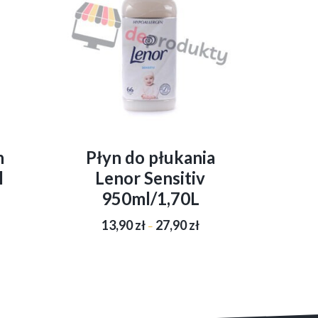
h
Płyn do płukania
l
Lenor Sensitiv
950ml/1,70L
Zakres
13,90
zł
27,90
zł
–
cen:
od
Ten
13,90 zł
produkt
do
ma
27,90 zł
wiele
wariantów.