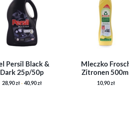
el Persil Black &
Mleczko Frosc
Dark 25p/50p
Zitronen 500m
Zakres
28,90
zł
40,90
zł
10,90
zł
–
cen:
od
Ten
28,90 zł
produkt
do
ma
40,90 zł
wiele
wariantów.
Opcje
można