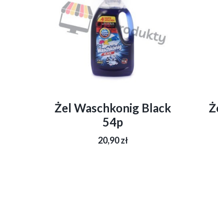
Żel Waschkonig Black
Ż
54p
20,90
zł