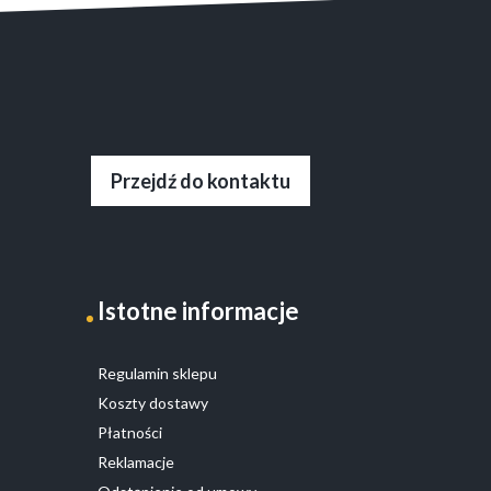
Opcje
można
wybrać
na
stronie
produktu
Przejdź do kontaktu
Istotne informacje
Regulamin sklepu
Koszty dostawy
Płatności
Reklamacje