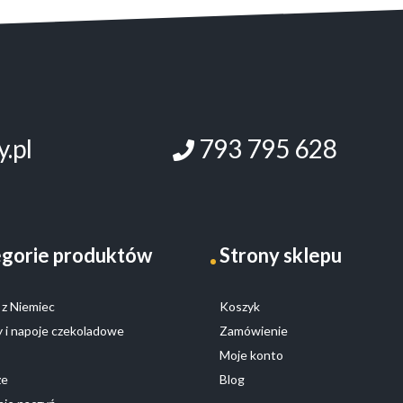
wybrać
na
stronie
produktu
.pl
793 795 628
gorie produktów
Strony sklepu
z Niemiec
Koszyk
 i napoje czekoladowe
Zamówienie
Moje konto
ze
Blog