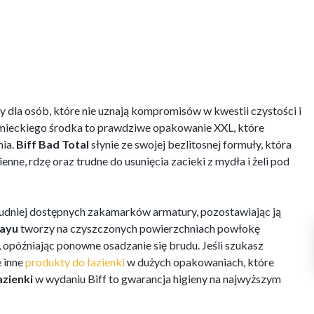
 dla osób, które nie uznają kompromisów w kwestii czystości i
emieckiego środka to prawdziwe opakowanie XXL, które
nia.
Biff Bad Total
słynie ze swojej bezlitosnej formuły, która
ne, rdzę oraz trudne do usunięcia zacieki z mydła i żeli pod
trudniej dostępnych zakamarków armatury, pozostawiając ją
rayu
tworzy na czyszczonych powierzchniach powłokę
, opóźniając ponowne osadzanie się brudu. Jeśli szukasz
e inne
produkty do łazienki
w dużych opakowaniach, które
azienki
w wydaniu Biff to gwarancja higieny na najwyższym