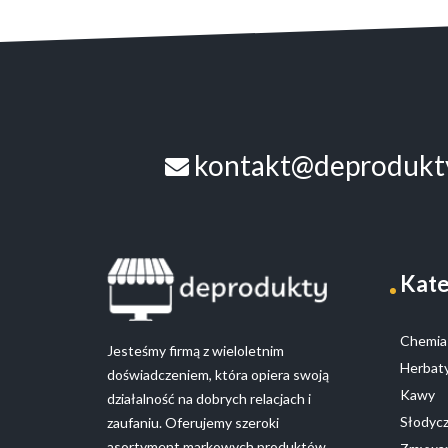
kontakt@deprodukty
Kate
Chemia 
Jesteśmy firmą z wieloletnim
Herbaty
doświadczeniem, która opiera swoją
Kawy
działalność na dobrych relacjach i
Słodyc
zaufaniu. Oferujemy szeroki
asortyment markowych produktów