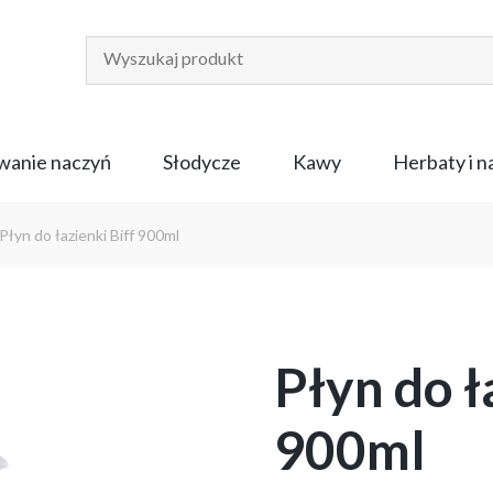
anie naczyń
Słodycze
Kawy
Herbaty i 
Płyn do łazienki Biff 900ml
Płyn do ł
900ml