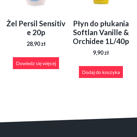
Żel Persil Sensitiv
Płyn do płukania
e 20p
Softlan Vanille &
Orchidee 1L/40p
28,90
zł
9,90
zł
Dowiedz się więcej
Dodaj do koszyka