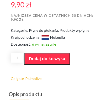
9,90
zł
NAJNIŻSZA CENA W OSTATNICH 30 DNIACH:
9,90
ZŁ
Kategorie:
Płyny do płukania
,
Produkty w płynie
Kraj pochodzenia:
Holandia
Dostępność:
6 w magazynie
ilość
Dodaj do koszyka
Płyn
do
płukania
Softlan
Weich
Colgate-Palmolive
&
Mild
Sensitiv
Opis produktu
1L/40p