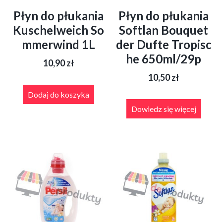
Płyn do płukania
Płyn do płukania
Kuschelweich So
Softlan Bouquet
mmerwind 1L
der Dufte Tropisc
he 650ml/29p
10,90
zł
10,50
zł
Dodaj do koszyka
Dowiedz się więcej