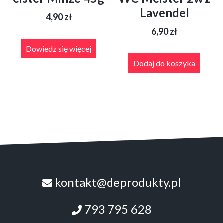
Lavendel
4,90
zł
6,90
zł
Dowiedz się więcej
Dodaj do koszyka
kontakt@deprodukty.pl
793 795 628