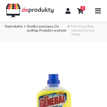
0
Deprodukty
Środki czyszczące
,
Do
Płyn do podłóg
podłóg
,
Produkty w płynie
General Zitrone
750ml