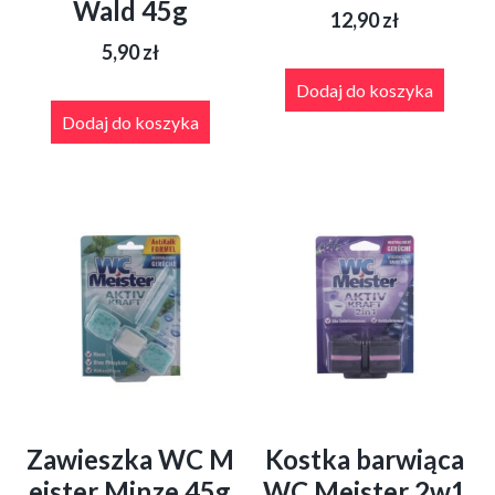
Wald 45g
12,90
zł
5,90
zł
Dodaj do koszyka
Dodaj do koszyka
Zawieszka WC M
Kostka barwiąca
eister Minze 45g
WC Meister 2w1