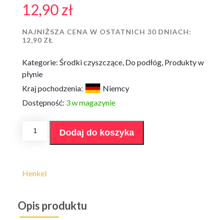
12,90
zł
NAJNIŻSZA CENA W OSTATNICH 30 DNIACH:
12,90
ZŁ
Kategorie:
Środki czyszczące
,
Do podłóg
,
Produkty w
płynie
Kraj pochodzenia:
Niemcy
Dostępność:
3 w magazynie
ilość
Dodaj do koszyka
Płyn
do
podłóg
General
Zitrone
Henkel
750ml
Opis produktu