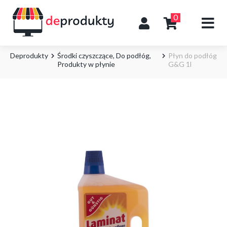
0
Deprodukty
Środki czyszczące
,
Do podłóg
,
Płyn do podłóg
Produkty w płynie
G&G 1l