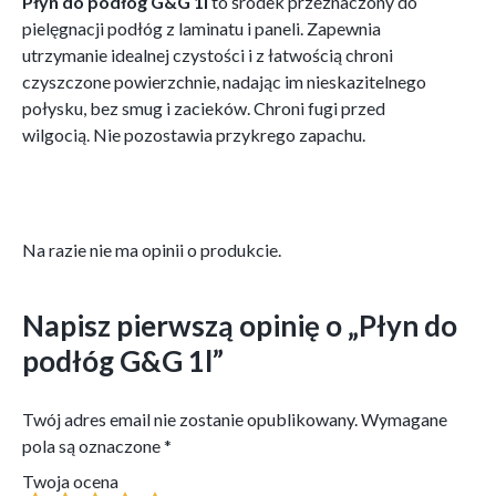
Płyn do podłóg G&G 1l
to środek przeznaczony do
pielęgnacji podłóg z laminatu i paneli. Zapewnia
utrzymanie idealnej czystości i z łatwością chroni
czyszczone powierzchnie, nadając im nieskazitelnego
połysku, bez smug i zacieków. Chroni fugi przed
wilgocią. Nie pozostawia przykrego zapachu.
Na razie nie ma opinii o produkcie.
Napisz pierwszą opinię o „Płyn do
podłóg G&G 1l”
Twój adres email nie zostanie opublikowany.
Wymagane
pola są oznaczone
*
Twoja ocena