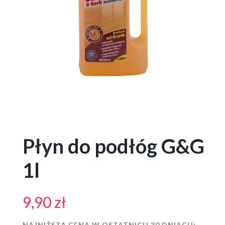
Płyn do podłóg G&G
1l
9,90
zł
NAJNIŻSZA CENA W OSTATNICH 30 DNIACH: