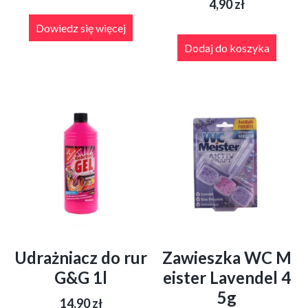
4,90
zł
Dowiedz się więcej
Dodaj do koszyka
Udrażniacz do rur
Zawieszka WC M
G&G 1l
eister Lavendel 4
5g
14,90
zł