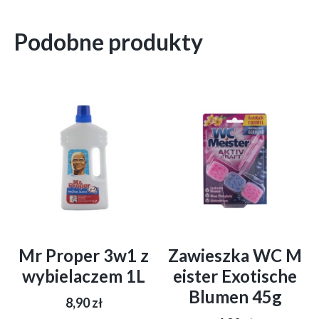
Podobne produkty
Mr Proper 3w1 z
Zawieszka WC M
wybielaczem 1L
eister Exotische
Blumen 45g
8,90
zł