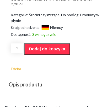
9,90
ZŁ
Kategorie:
Środki czyszczące
,
Do podłóg
,
Produkty w
płynie
Kraj pochodzenia:
Niemcy
Dostępność:
3 w magazynie
ilość
Dodaj do koszyka
Płyn
do
podłóg
G&G
1l
Edeka
Opis produktu