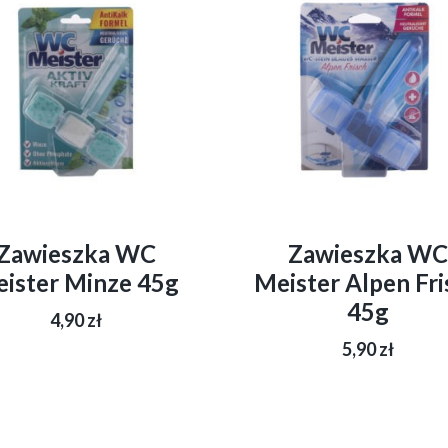
Zawieszka WC
Zawieszka WC
ister Minze 45g
Meister Alpen Fri
45g
4,90
zł
5,90
zł