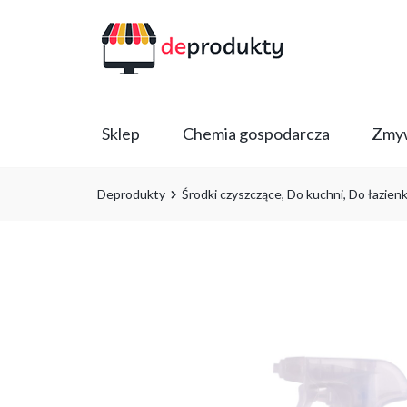
Sklep
Chemia gospodarcza
Zmyw
Deprodukty
Środki czyszczące
,
Do kuchni
,
Do łazienk