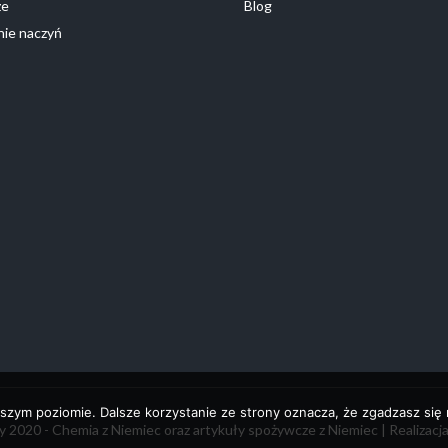
ze
Blog
ie naczyń
szym poziomie. Dalsze korzystanie ze strony oznacza, że zgadzasz się n
 2020 - Chemia z Niemiec oraz artykuły spożywcze z Niemiec | Realizacj