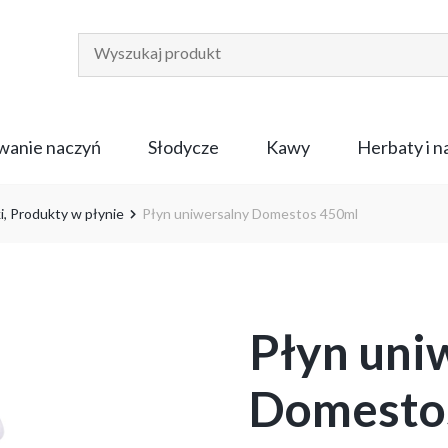
anie naczyń
Słodycze
Kawy
Herbaty i 
i
,
Produkty w płynie
Płyn uniwersalny Domestos 450ml
Płyn uni
Domesto