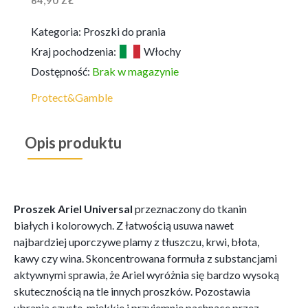
64,90
ZŁ
Kategoria:
Proszki do prania
Kraj pochodzenia:
Włochy
Dostępność:
Brak w magazynie
Protect&Gamble
Opis produktu
Proszek Ariel Universal
przeznaczony do tkanin
białych i kolorowych. Z łatwością usuwa nawet
najbardziej uporczywe plamy z tłuszczu, krwi, błota,
kawy czy wina. Skoncentrowana formuła z substancjami
aktywnymi sprawia, że Ariel wyróżnia się bardzo wysoką
skutecznością na tle innych proszków. Pozostawia
ubrania czyste, miękkie i przyjemnie pachnące przez