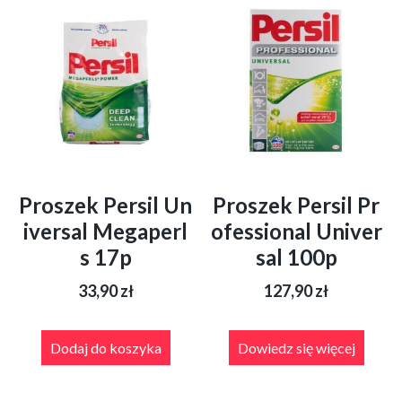
Proszek Persil Un
Proszek Persil Pr
iversal Megaperl
ofessional Univer
s 17p
sal 100p
33,90
zł
127,90
zł
Dodaj do koszyka
Dowiedz się więcej