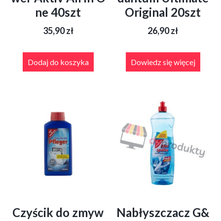
ne 40szt
Original 20szt
35,90
zł
26,90
zł
Dodaj do koszyka
Dowiedz się więcej
Czyścik do zmyw
Nabłyszczacz G&