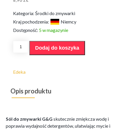
8,90
ZŁ
Kategoria:
Środki do zmywarki
Kraj pochodzenia:
Niemcy
Dostępność:
5 w magazynie
ilość
Dodaj do koszyka
Sól
do
zmywarki
G&G
2kg
Edeka
Opis produktu
Sól do zmywarki G&G
skutecznie zmiękcza wodę i
poprawia wydajność detergentów, ułatwiając mycie i