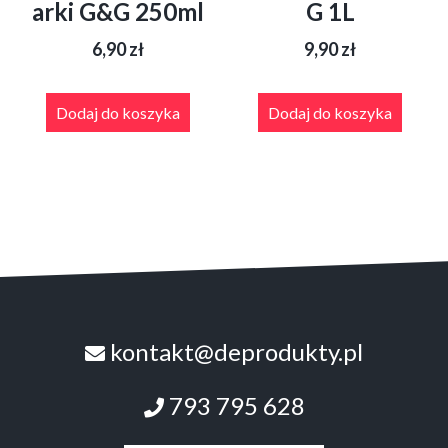
arki G&G 250ml
G 1L
6,90
zł
9,90
zł
Dodaj do koszyka
Dodaj do koszyka
kontakt@deprodukty.pl
793 795 628