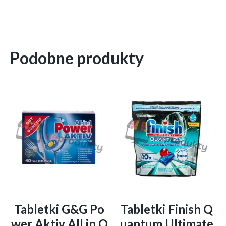
Podobne produkty
Tabletki G&G Po
Tabletki Finish Q
wer Aktiv All in O
uantum Ultimate