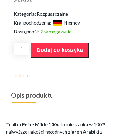
24,90
ZŁ
Kategoria:
Rozpuszczalne
Kraj pochodzenia:
Niemcy
Dostępność:
3 w magazynie
ilość
Dodaj do koszyka
Tchibo
Feine
Milde
100g
rozp
Tchibo
Opis produktu
Tchibo Feine Milde 100g
to mieszanka w 100%
najwyższej jakości łagodnych
ziaren Arabiki
z