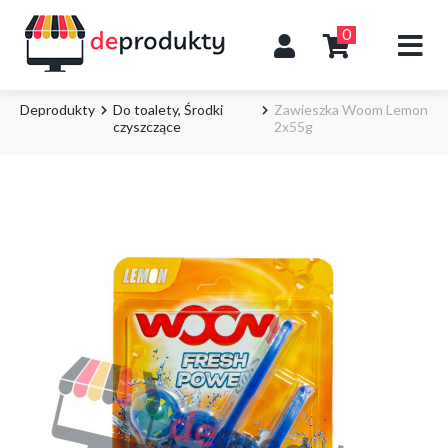
0
Deprodukty
Do toalety
,
Środki
Zawieszka Woom Lemon
czyszczące
2x55g