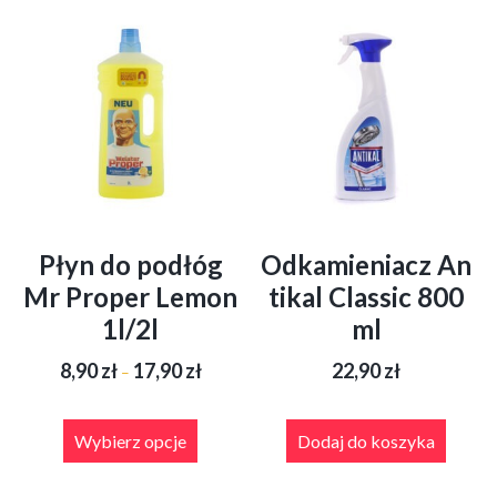
Płyn do podłóg
Odkamieniacz An
Mr Proper Lemon
tikal Classic 800
1l/2l
ml
Zakres
8,90
zł
17,90
zł
22,90
zł
–
cen:
od
Ten
8,90 zł
produkt
Wybierz opcje
Dodaj do koszyka
do
ma
17,90 zł
wiele
wariantów.