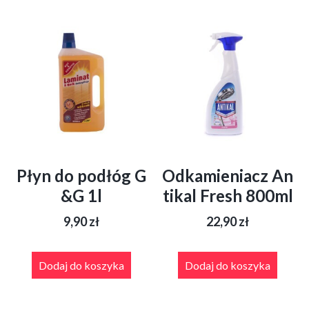
Opcje
można
wybrać
na
stronie
produktu
Płyn do podłóg G
Odkamieniacz An
&G 1l
tikal Fresh 800ml
9,90
zł
22,90
zł
Dodaj do koszyka
Dodaj do koszyka