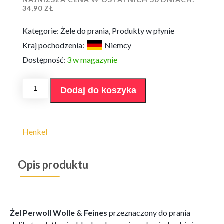
34,90
ZŁ
Kategorie:
Żele do prania
,
Produkty w płynie
Kraj pochodzenia:
Niemcy
Dostępność:
3 w magazynie
ilość
Dodaj do koszyka
Żel
Perwoll
Wolle
&
Feines
Henkel
27p
Opis produktu
Żel Perwoll Wolle & Feines
przeznaczony do prania