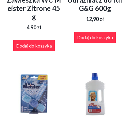
eister Zitrone 45
G&G 600g
g
12,90
zł
4,90
zł
Dodaj do koszyka
Dodaj do koszyka