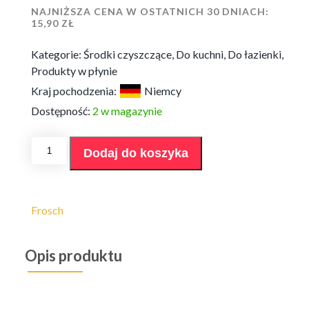
NAJNIŻSZA CENA W OSTATNICH 30 DNIACH:
15,90
ZŁ
Kategorie:
Środki czyszczące
,
Do kuchni
,
Do łazienki
,
Produkty w płynie
Kraj pochodzenia:
Niemcy
Dostępność:
2 w magazynie
ilość
Dodaj do koszyka
Żel
uniwersalny
Frosch
1l
Frosch
Opis produktu