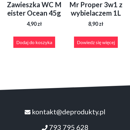
Zawieszka WC M
Mr Proper 3w1 z
eister Ocean 45g
wybielaczem 1L
4,90
zł
8,90
zł
Dodaj do koszyka
Dowiedz się więcej
kontakt@deprodukty.pl
793 795 628