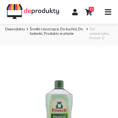
0
Deprodukty
Środki czyszczące
,
Do kuchni
,
Do
Żel
łazienki
,
Produkty w płynie
uniwersalny
Frosch 1l