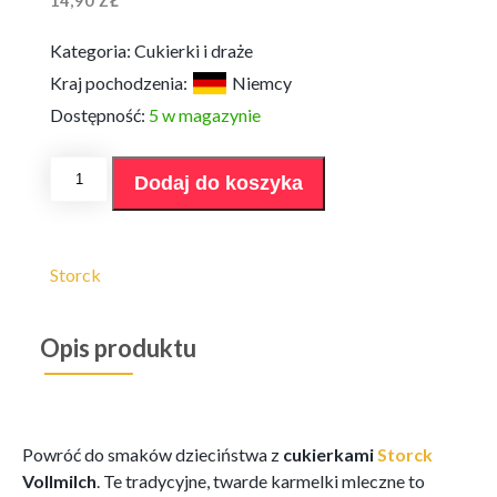
14,90
ZŁ
Kategoria:
Cukierki i draże
Kraj pochodzenia:
Niemcy
Dostępność:
5 w magazynie
ilość
Dodaj do koszyka
Cukierki
Storck
Vollmilch
315g
Storck
Opis produktu
Powróć do smaków dzieciństwa z
cukierkami
Storck
Vollmilch
. Te tradycyjne, twarde karmelki mleczne to