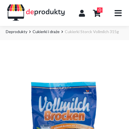
0
Deprodukty
Cukierki i draże
Cukierki Storck Vollmilch 315g