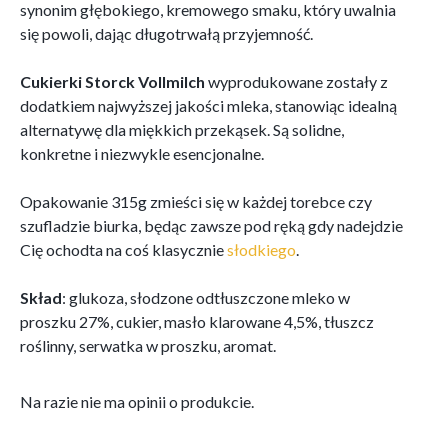
synonim głębokiego, kremowego smaku, który uwalnia
się powoli, dając długotrwałą przyjemność.
Cukierki Storck Vollmilch
wyprodukowane zostały z
dodatkiem najwyższej jakości mleka, stanowiąc idealną
alternatywę dla miękkich przekąsek. Są solidne,
konkretne i niezwykle esencjonalne.
Opakowanie 315g zmieści się w każdej torebce czy
szufladzie biurka, będąc zawsze pod ręką gdy nadejdzie
Cię ochodta na coś klasycznie
słodkiego
.
Skład
: glukoza, słodzone odtłuszczone mleko w
proszku 27%, cukier, masło klarowane 4,5%, tłuszcz
roślinny, serwatka w proszku, aromat.
Na razie nie ma opinii o produkcie.