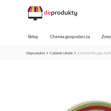
Sklep
Chemia gospodarcza
Zmyw
Deprodukty
Cukierki i draże
Cukierki Woogie Apfe