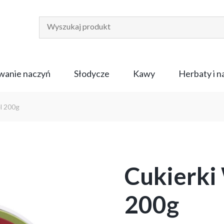
anie naczyń
Słodycze
Kawy
Herbaty i 
l 200g
Cukierki
200g