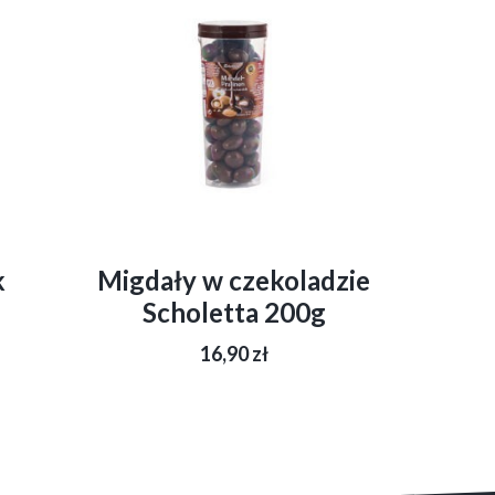
k
Migdały w czekoladzie
Scholetta 200g
16,90
zł