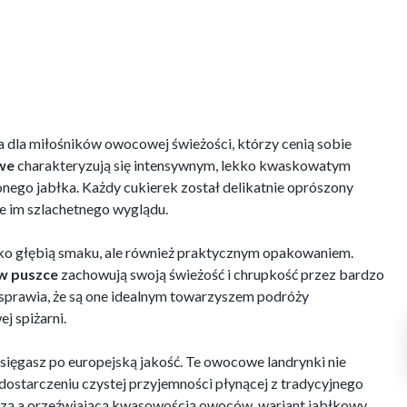
 dla miłośników owocowej świeżości, którzy cenią sobie
owe
charakteryzują się intensywnym, lekko kwaskowatym
nego jabłka. Każdy cukierek został delikatnie oprószony
je im szlachetnego wyglądu.
tylko głębią smaku, ale również praktycznym opakowaniem.
 w puszce
zachowują swoją świeżość i chrupkość przez bardzo
o sprawia, że są one idealnym towarzyszem podróży
 spiżarni.
 sięgasz po europejską jakość. Te owocowe landrynki nie
 dostarczeniu czystej przyjemności płynącej z tradycyjnego
yczą a orzeźwiającą kwasowością owoców, wariant jabłkowy