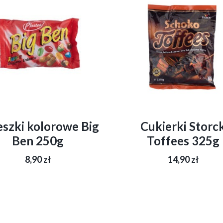
szki kolorowe Big
Cukierki Storc
Ben 250g
Toffees 325g
8,90
zł
14,90
zł