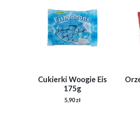
Cukierki Woogie Eis
Orze
175g
5,90
zł