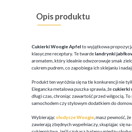
Opis produktu
Cukierki Woogie Apfel
to wyjątkowa propozycja
klasyczne receptury. Te twarde
landrynki jabłk
aromatem, który idealnie odwzorowuje smak zielo
cukrem pudrem, co zapobiega ich sklejaniu i nada
Produkt ten wyróżnia się na tle konkurencji nie 
Elegancka metalowa puszka sprawia, że
cukierki
długi czas, chroniąc zawartość przed wilgocią. T
samochodem czy stylowym dodatkiem do domowej
Wybierając
słodycze Woogie
, masz pewność, że
zawierają zbędnych wypełniaczy, skupiąjac się na
cukiernictwa. Jeśli szukasz balansu między słod