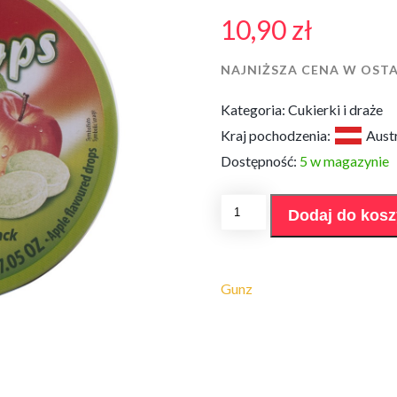
10,90
zł
NAJNIŻSZA CENA W OSTA
Kategoria:
Cukierki i draże
Kraj pochodzenia:
Aust
Dostępność:
5 w magazynie
ilość
Dodaj do kos
Cukierki
Woogie
Apfel
200g
Gunz