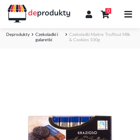
0
Deprodukty
Czekoladki i
Czekoladki Maitre Truffout Milk
galaretki
& Cookies 100g