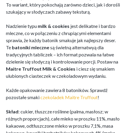
To wariant, który pokochają zarówno dzieci, jak i dorośli
szukający w słodyczach zabawy teksturą.
Nadzienie typu
milk & cookies
jest delikatne i bardzo
mleczne, co w połączeniu z chrupiącymi elementami
sprawia, że każdy batonik smakuje jak najlepszy deser.
Te
batoniki mleczne
są świetną alternatwyą dla
tradycyjnych tabliczek – ich format pozwala na łatwe
dzielenie się słodyczą i kontrolowanie porcji. Postaw na
Maitre Truffout Milk & Cookies
i ciesz się smakiem
ulubionych ciasteczek w czekoladowym wydaniu.
Każde opakowanie zawiera 8 batoników. Sprawdź
pozostałe smaki
czekoladek Maitre Truffout
!
Skład
: cukier, tłuszcze roślinne (palma, masłosz; w
różnych proporcjach), całe mleko w proszku 11%, masło
kakaowe, odtłuszczone mleko w proszku 7,1%, masa
kakaowa, kawałki herbatników kakaowych 4% (mąka