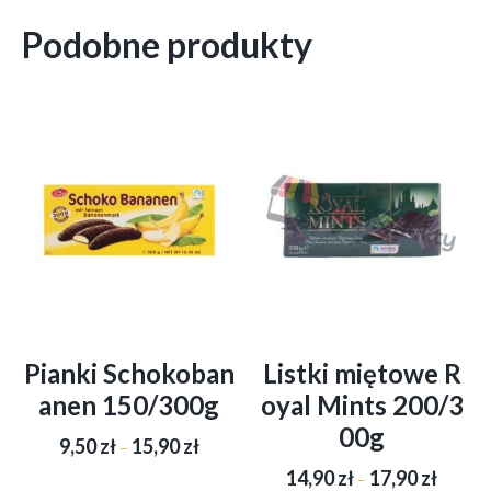
Podobne produkty
Pianki Schokoban
Listki miętowe R
anen 150/300g
oyal Mints 200/3
00g
Zakres
9,50
zł
15,90
zł
–
cen:
Zakres
14,90
zł
17,90
zł
od
–
Ten