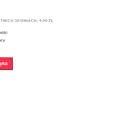
TNICH 30 DNIACH:
9,90
ZŁ
retki
mcy
zyka