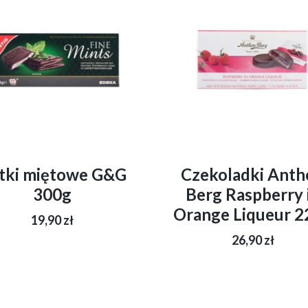
stki miętowe G&G
Czekoladki Anth
300g
Berg Raspberry 
Orange Liqueur 2
19,90
zł
26,90
zł