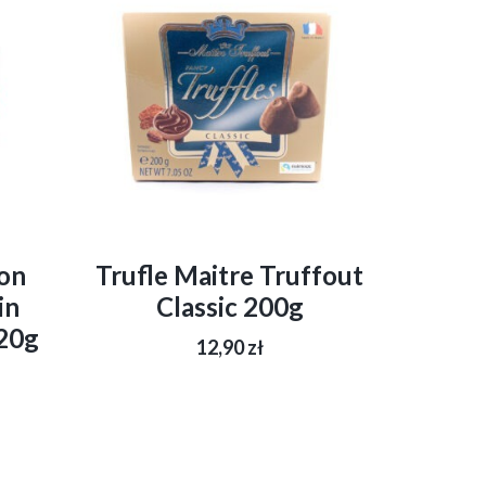
on
Trufle Maitre Truffout
in
Classic 200g
20g
12,90
zł