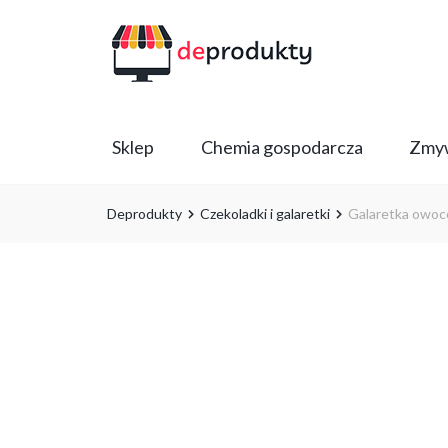
Sklep
Chemia gospodarcza
Zmyw
Deprodukty
Czekoladki i galaretki
Galaretka owoc