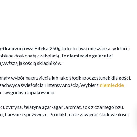
retka owocowa Edeka 250g
to kolorowa mieszanka, w której
oblane doskonałą czekoladą. Te
niemieckie galaretki
ajwyższą jakością składników.
nały wybór na przyjęcia lub jako słodki poczęstunek dla gości.
zachwyca świeżością i intensywnością. Wybierz
niemieckie
ym, wygodnym opakowaniu.
i, cytryna, żelatyna agar-agar , aromat, sok z czarnego bzu,
ki, barwniki spożywcze. Produkt może zawierać śladowe ilości