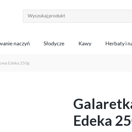
anie naczyń
Słodycze
Kawy
Herbaty i 
owa Edeka 250g
Galaret
Edeka 2