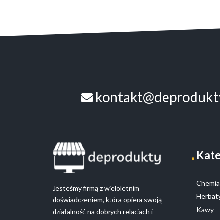
Opcje
można
wybrać
na
stronie
produktu
kontakt@deprodukty
Kate
Chemia 
Jesteśmy firmą z wieloletnim
Herbaty
doświadczeniem, która opiera swoją
Kawy
działalność na dobrych relacjach i