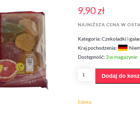
9,90
zł
NAJNIŻSZA CENA W OSTA
Kategoria:
Czekoladki i gala
Kraj pochodzenia:
Nie
Dostępność:
3 w magazynie
ilość
Dodaj do kos
Galaretka
owocowa
Edeka
250g
Edeka