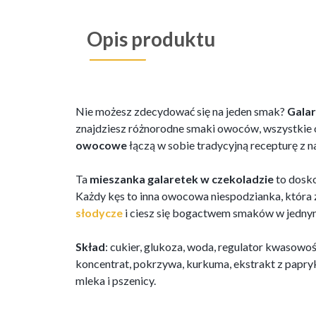
Opis produktu
Nie możesz zdecydować się na jeden smak?
Gala
znajdziesz różnorodne smaki owoców, wszystkie 
owocowe
łączą w sobie tradycyjną recepturę z n
Ta
mieszanka galaretek w czekoladzie
to dosko
Każdy kęs to inna owocowa niespodzianka, która 
słodycze
i ciesz się bogactwem smaków w jedn
Skład
: cukier, glukoza, woda, regulator kwasowośc
koncentrat, pokrzywa, kurkuma, ekstrakt z papry
mleka i pszenicy.