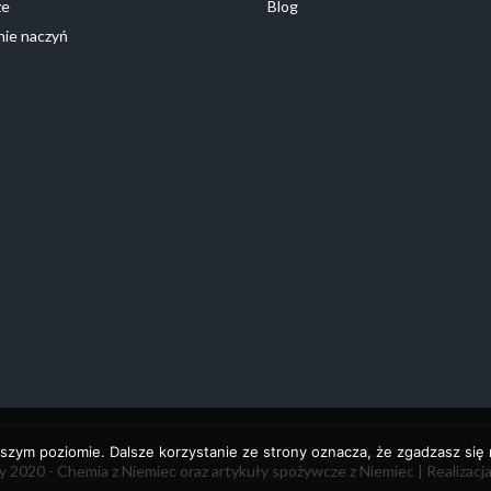
ze
Blog
ie naczyń
szym poziomie. Dalsze korzystanie ze strony oznacza, że zgadzasz się n
 2020 - Chemia z Niemiec oraz artykuły spożywcze z Niemiec | Realizacj