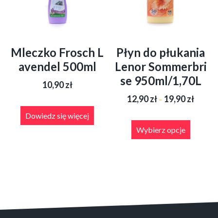
Mleczko Frosch L
Płyn do płukania
avendel 500ml
Lenor Sommerbri
se 950ml/1,70L
10,90
zł
Zakres
12,90
zł
19,90
zł
–
cen:
od
Dowiedz się więcej
Ten
12,90 zł
produkt
Wybierz opcje
do
ma
19,90 zł
wiele
wariant
Opcje
można
wybrać
na
stronie
produkt