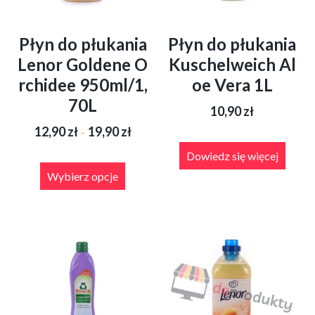
Płyn do płukania
Płyn do płukania
Lenor Goldene O
Kuschelweich Al
rchidee 950ml/1,
oe Vera 1L
70L
10,90
zł
Zakres
12,90
zł
19,90
zł
–
cen:
od
Dowiedz się więcej
Ten
12,90 zł
produkt
Wybierz opcje
do
ma
19,90 zł
wiele
wariantów.
Opcje
można
wybrać
na
stronie
produktu