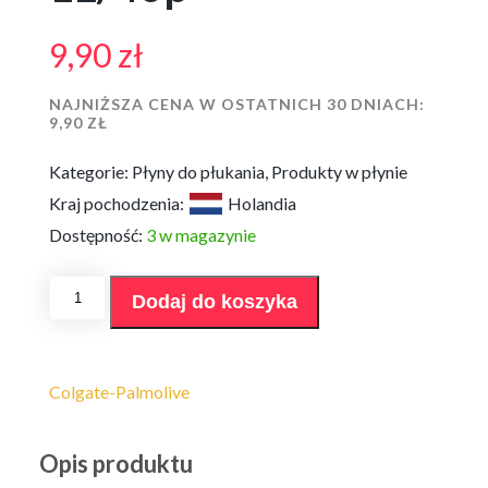
9,90
zł
NAJNIŻSZA CENA W OSTATNICH 30 DNIACH:
9,90
ZŁ
Kategorie:
Płyny do płukania
,
Produkty w płynie
Kraj pochodzenia:
Holandia
Dostępność:
3 w magazynie
ilość
Dodaj do koszyka
Płyn
do
płukania
Softlan
Fruhlingsfrisch
Colgate-Palmolive
1L/40p
Opis produktu