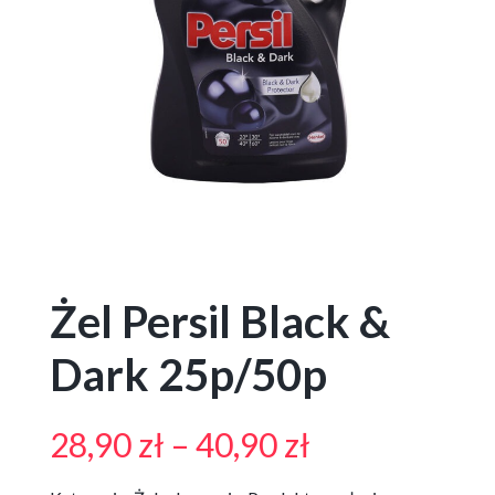
Żel Persil Black &
Dark 25p/50p
Zakres
28,90
zł
–
40,90
zł
cen: