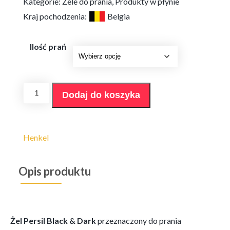
od
Kategorie:
Żele do prania
,
Produkty w płynie
28,90 zł
Kraj pochodzenia:
Belgia
do
40,90 zł
Ilość prań
ilość
Dodaj do koszyka
Żel
Persil
Black
&
Dark
Henkel
25p/50p
Opis produktu
Żel Persil Black & Dark
przeznaczony do prania