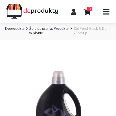
0
Deprodukty
Żele do prania
,
Produkty
Żel Persil Black & Dark
w płynie
25p/50p