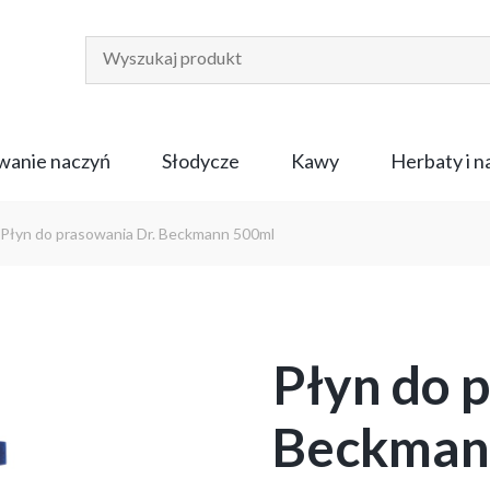
anie naczyń
Słodycze
Kawy
Herbaty i 
Płyn do prasowania Dr. Beckmann 500ml
Płyn do 
Beckman