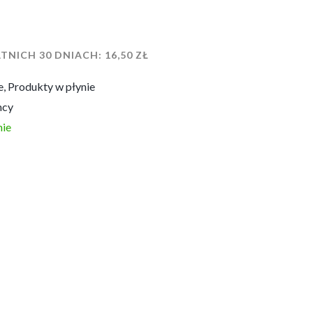
TNICH 30 DNIACH:
16,50
ZŁ
e
,
Produkty w płynie
mcy
ie