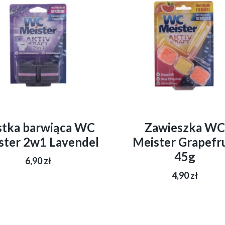
stka barwiąca WC
Zawieszka WC
ster 2w1 Lavendel
Meister Grapefr
45g
6,90
zł
4,90
zł