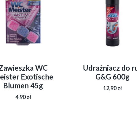
Zawieszka WC
Udrażniacz do r
eister Exotische
G&G 600g
Blumen 45g
12,90
zł
4,90
zł