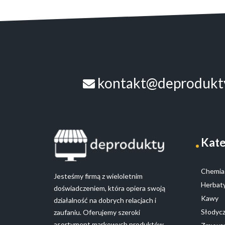
kontakt@deprodukty
Kate
Chemia 
Jesteśmy firmą z wieloletnim
Herbaty
doświadczeniem, która opiera swoją
Kawy
działalność na dobrych relacjach i
Słodyc
zaufaniu. Oferujemy szeroki
asortyment markowych produktów