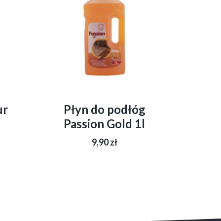
ur
Płyn do podłóg
Passion Gold 1l
9,90
zł