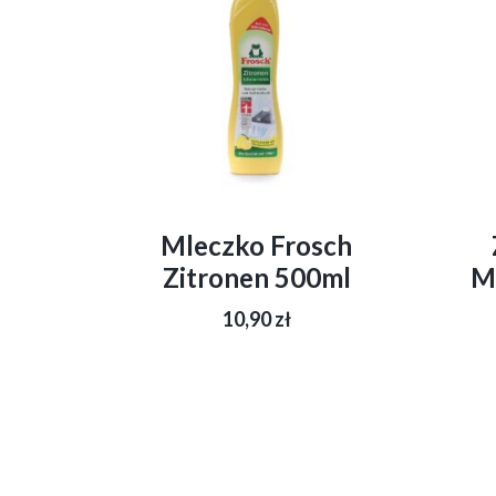
Mleczko Frosch
Zitronen 500ml
M
10,90
zł