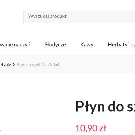
anie naczyń
Słodycze
Kawy
Herbaty i 
płynie
Płyn do szyb Cif 750ml
Płyn do 
10,90
zł