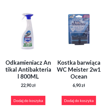
Odkamieniacz An
Kostka barwiąca
tikal Antibakteria
WC Meister 2w1
l 800ML
Ocean
22,90
zł
6,90
zł
Dodaj do koszyka
Dodaj do koszyka