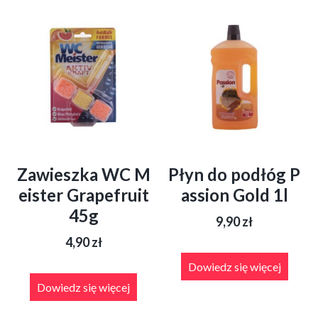
Zawieszka WC M
Płyn do podłóg P
eister Grapefruit
assion Gold 1l
45g
9,90
zł
4,90
zł
Dowiedz się więcej
Dowiedz się więcej